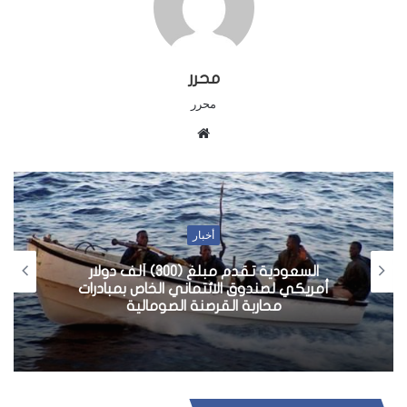
محرر
محرر
م
و
ق
ع
ا
أخبار
ل
و
السعودية تقدم مبلغ (300) ألف دولار
ي
أمريكي لصندوق الائتماني الخاص بمبادرات
محاربة القرصنة الصومالية
ب