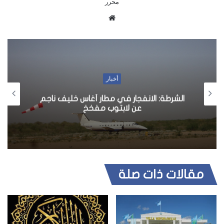
محرر
م
و
ق
ع
ا
ل
أخبار
و
الشرطة: الانفجار في مطار أغاس خليف ناجم
ي
عن لابتوب مفخخ
ب
مقالات ذات صلة