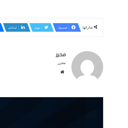
شاركها
فيسبوك
تويتر
لينكدإن
محرر
محرر
م
و
ق
ع
ا
ل
و
ي
ب