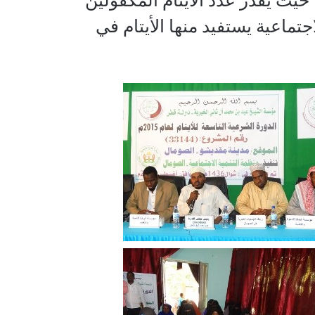
ير بالذكر أن منظمة التنمية الاجتماعية تأسست في عام 2007، حيث يقدر عدد الأيتام المكفولين
الاجتماعية يستفيد منها الأيتام في