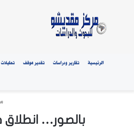
الرئيسية
تقارير ودراسات
تقدير موقف
تحليلات
بالصور… انطلاق ف