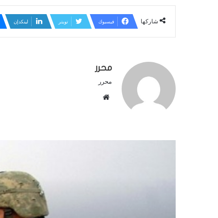
شاركها
فيسبوك
تويتر
لينكدإن
محرر
محرر
م
و
ق
ع
ا
ل
و
ي
ب