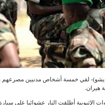
يشو)- لقي خمسة أشخاص مدنيين مصرعهم بي
ة هيران.
قوات الإثيوبية أطلقت النار عشوائيا على سيا