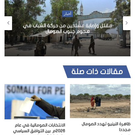
ا
ل
أخبار
و
مقتل وإصابة مسلحين من حركة الشباب في
ي
هجوم جنوب الصومال
ب
مقالات ذات صلة
ظاهرة النينيو تهدد الصومال
الانتخابات الصومالية في عام
مجددا
2026م بين التوافق السياسي