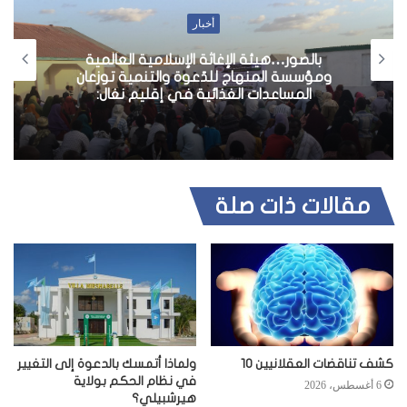
ا
أخبار
ل
و
بالصور…هيئة الإغاثة الإسلامية العالمية
ي
ومؤسسة المنهاج للدّعوة والتنمية توزعان
المساعدات الغذائية في إقليم نغال:
ب
مقالات ذات صلة
كشف تناقضات العقلانيين 10
ولماذا أتمسك بالدعوة إلى التغيير
في نظام الحكم بولاية
6 أغسطس، 2026
هيرشبيلي؟