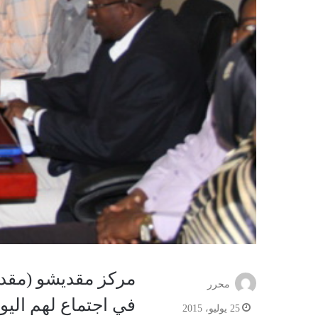
مركز مقديشو (مقديش
محرر
في اجتماع لهم الي
25 يوليو، 2015