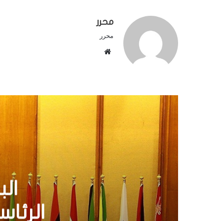
محرر
محرر
م
و
ق
ع
ا
ل
و
ي
ب
رئيس