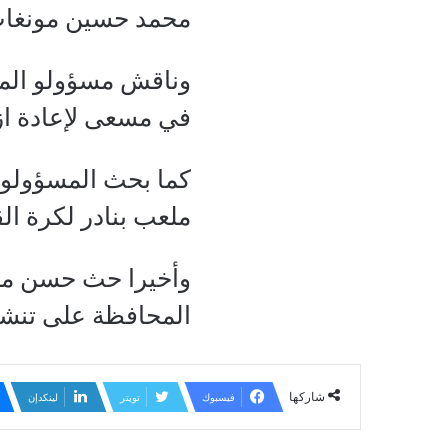
محمد حسين مونغاب
وناقش مسؤولو المح
في مسعى لإعادة از
كما بحث المسؤولون 
ملعب بنادر لكرة الق
وأخيرا حث حسن مح
المحافظة على تنشيط
شاركها
فيسبوك
تويتر
لينكدإن