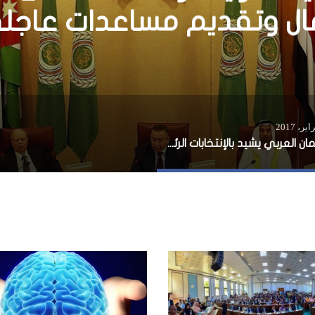
الدول في شرق أفريقيا
البرلمان العربي يشيد بالإنتخابات الرئاسية… ويدعو الحفاظ على سيادة الصومال وتقديم مساعدات عاجلة إلي المنكوبيين