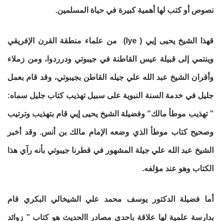
نصوص أو كتب لها أهمية كبيرة في حياة المسلمين.
قهذا الشيخ يحيى إيي ( Iye) من علماء منطقة القرن الإفريقي
وينتمي إلى قبيلة عيس القاطنة في جيبوتي ودرردوا، ومن زملاء
وأقران الشيخ عبد الله علي جيله القاطن بجيبوتي، وقد قام بعمل
جليل في خدمة السنة النبوية على سبيل تهذيب كتاب جليل سماه:
” تهذيب موطأ مالك” وفضيلة الشيخ يحيى إيي قام بتهذيب وترتيب
وصحيح كتاب موطأ الذي وضعه الإمام مالك بن أنس. وقد أخبر
الشيخ عبد الله علي جيلة المشهور في قطرنا جيبوتي بأنه رآي هذا
الكتاب وهو عند مؤلفه.
أما فضيلة الدكتور يوسف محمد علي الشيخالي البكري قام
بدارسة علمية لها علاقة باحدى مصادر االحديث هو كتاب ” زوائد