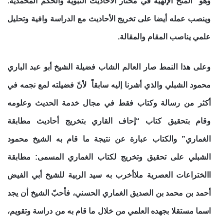
وهو “المنح الإلهية في مختار الأحاديث النبوية والحكم المحمدية.
وينصب عمله أيضا على تخريج الأحاديث مع الدراسة وافية وتحليل
علمي يناصب المقام والمقالة.
وعلى هذا النمط صار العالم الشاب فضيلة الشيخ أبو عبد الباري
محمود الشبلي والذي أشرنا إليه سابقاً لأنّ فضيلته لمع نجمه في
أكثر من رسالة وكتاب فقط في مجال خدمة الحديث وعلومه
وقام بتحقيق كتاب “إحاف القاري بتخريج أحاديث مطابقة
الغماري” والكتاب عبارة عن نتيجة ما قام به الشيخ محمود
الشبلي على تحقيق وتخريج لكتاب الغماري المسمى: مطابقة
االختراعات العصرية ملاأخرب به سيد الربية للشيخ أبي الفيض
أحمد بن محمد بن الصديق الغماري الحسني، فأحبّ الشيخ أن يجد
اسما مستقلا بجهده العلمي من خلال ما قام به من دراسة وتقويم،