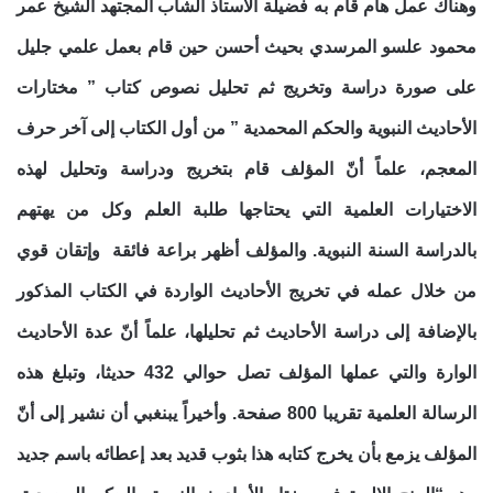
وهناك عمل هام قام به فضيلة الأستاذ الشاب المجتهد الشيخ عمر
محمود علسو المرسدي بحيث أحسن حين قام بعمل علمي جليل
على صورة دراسة وتخريج ثم تحليل نصوص كتاب ” مختارات
الأحاديث النبوية والحكم المحمدية ” من أول الكتاب إلى آخر حرف
المعجم، علماً أنّ المؤلف قام بتخريج ودراسة وتحليل لهذه
الاختيارات العلمية التي يحتاجها طلبة العلم وكل من يهتهم
بالدراسة السنة النبوية. والمؤلف أظهر براعة فائقة وإتقان قوي
من خلال عمله في تخريج الأحاديث الواردة في الكتاب المذكور
بالإضافة إلى دراسة الأحاديث ثم تحليلها، علماً أنّ عدة الأحاديث
الوارة والتي عملها المؤلف تصل حوالي 432 حديثا، وتبلغ هذه
الرسالة العلمية تقريبا 800 صفحة. وأخيراً يبنغبي أن نشير إلى أنّ
المؤلف يزمع بأن يخرج كتابه هذا بثوب قديد بعد إعطائه باسم جديد