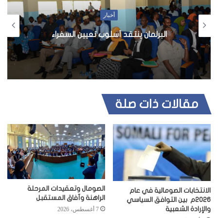
ل
أخبار
و
استقالة رئيس إدرة محافظة مدج المعين من
ي
قبل بونتلاند
ب
مقالات ذات صلة
الصومال وتعقيدات المرحلة
الانتخابات الصومالية في عام
الراهنة وآفاق المستقبل
2026م بين التوافق السياسي
والإرادة الشعبية
7 أغسطس، 2026