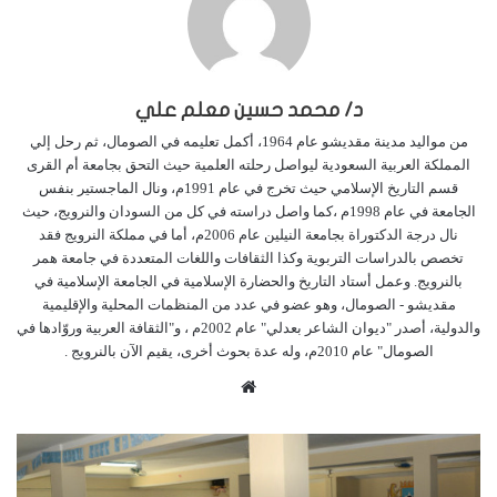
د/ محمد حسين معلم علي
من مواليد مدينة مقديشو عام 1964، أكمل تعليمه في الصومال، ثم رحل إلي
المملكة العربية السعودية ليواصل رحلته العلمية حيث التحق بجامعة أم القرى
قسم التاريخ الإسلامي حيث تخرج في عام 1991م، ونال الماجستير بنفس
الجامعة في عام 1998م ،كما واصل دراسته في كل من السودان والنرويج، حيث
نال درجة الدكتوراة بجامعة النيلين عام 2006م، أما في مملكة النرويج فقد
تخصص بالدراسات التربوية وكذا الثقافات واللغات المتعددة في جامعة همر
بالنرويج. وعمل أستاد التاريخ والحضارة الإسلامية في الجامعة الإسلامية في
مقديشو - الصومال، وهو عضو في عدد من المنظمات المحلية والإقليمية
والدولية، أصدر "ديوان الشاعر بعدلي" عام 2002م ، و"الثقافة العربية وروّادها في
الصومال" عام 2010م، وله عدة بحوث أخرى، يقيم الآن بالنرويج .
م
و
ق
ع
ا