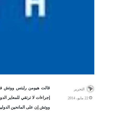
التحرير
إجراءات لا ترتقي للمعاير الد
22 مايو، 2014
ووتش إن على المانحين الدوليي