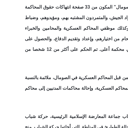
يوثق تقرير “محاكم السلطة المطلقة: انتهاكات المحاكمة العادلة من قبل المحكمة العسكرية في الصومال” المكون من 33 صفحة انتهاكات حقوق المحاكمة
اد الجيش، والمتمردون المشتبه بهم، ومؤيدوهم، وضباط
ايتس ووتش أكثر من 30 من المتهمين وأقاربهم وكذلك موظفي المحاكم العسكرية والمحامين والخبراء
م من اختيارهم، وإعداد وتقديم الدفاع، والحصول على
جلسة محاكمة علنية، وعدم التسبب في توريط أنفسهم في جرائم، وحق الاستئناف ضد الإدانة في محكمة أعلى. تم الحكم على أكثر من 12 شخصا من
من قبل المحاكم العسكرية في الصومال، ملائمة بالنسبة
لمحاكم العسكرية، وإحالة محاكمات المدنيين إلى محاكم
مع انسحاب جماعة المعارضة الإسلامية الرئيسية، حركة شباب
الة الطوارئ في المناطق التي أخلتها حركة الشباب. منح