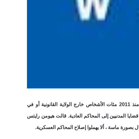
قالت هيومن رايتس ووتش في تقرير أصدرته اليوم إن المحاكم العسكرية في الصومال حاكمت منذ 2011 مئات الأشخاص خارج الولاية القانونية أو في
ضايا المدنيين إلى المحاكم العادية. قالت هيومن رايتس
 بصورة ماسة ، ألا يهملوا إصلاح المحاكم العسكرية.