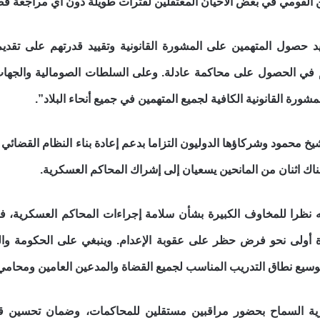
ن القومي في بعض الأحيان المعتقلين لفترات طويلة دون أي مراجعة قضا
يد حصول المتهمين على المشورة القانونية وتقييد قدرتهم على تقدي
ي الحصول على محاكمة عادلة. وعلى السلطات الصومالية والجهات 
ورة القانونية الكافية لجميع المتهمين في جميع أنحاء البلاد”.
حمود وشركاؤها الدوليون التزاما بدعم إعادة بناء النظام القضائي في
هناك اثنان من المانحين يسعيان إلى إشراك المحاكم العسكرية.
نظرا للمخاوف الكبيرة بشأن سلامة إجراءات المحاكم العسكرية، ف
 أولى نحو فرض حظر على عقوبة الإعدام. وينبغي على الحكومة والجه
وتوسيع نطاق التدريب المناسب لجميع القضاة والمدعين العامين ومحامي 
ة السماح بحضور مراقبين مستقلين للمحاكمات، وضمان تحسين قدر