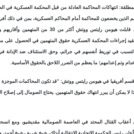
هم الذين يخضعون للمحاكمة أمام المحاكم العسكرية، بمن في ذلك أفر
الشرطة، والمدنيون العاديون. قابلت هيومن ر
تقيد إجراءات المحكمة العسكرية حقوق المتهمين في الحصول على محا
إعدام وتم إعدامهم؛ ما يعظم من الضرر اللاحق بالحقوق الأساسية.
ر قسم أفريقيا في هيومن رايتس ووتش: “قد تكون المحاكمات الموجزة 
 لا يمكن أن يبرر انتهاك حقوق المتهمين. يحتاج الصومال إلى إصلاح ا
طس/آب 2011، وفي أعقاب القتال المحتد في العاصمة الصومالية مقديشيو، و
علن رئيس الحكومة الاتحادية الانتقالية آنذاك، شيخ شريف شيخ أحمد، ح