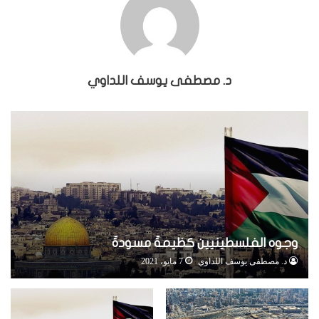
د. مصطفى يوسف اللداوي
وجوه الفلسطينيين كظيمةٌ مسودةٌ
د. مصطفى يوسف اللداوي
7 مايو، 2021