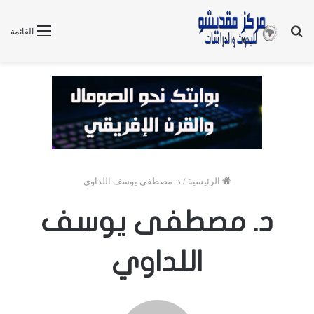
بحث
القائمة
عن
الرئيسية
/
د. مصطفى يوسف اللداوي
د. مصطفى يوسف
اللداوي