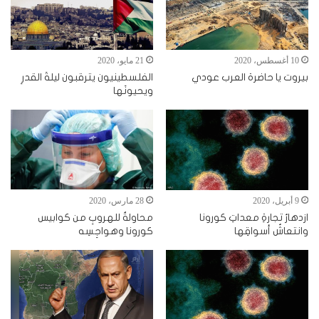
21 مايو، 2020
10 أغسطس، 2020
الفلسطينيون يترقبون ليلةَ القدرِ
بيروت يا حاضرة العرب عودي
ويحيونَها
9 أبريل، 2020
28 مارس، 2020
ازدهارُ تجارةِ معداتِ كورونا
محاولةٌ للهروبِ من كوابيس
وانتعاشُ أسواقِها
كورونا وهواجِسِه