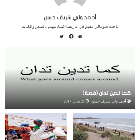
أحمد ولي شريف حسن
باحث صومالي مقيم في غاريسا-كينيا، مهتم بالشعر والكتابة
ت
و
م
ف
ي
و
ي
ت
ق
س
ر
ع
ب
ا
و
ل
ك
و
كما تدين تدان (قصة)
ي
أحمد ولي شريف حسن
21 يناير، 2017
ب