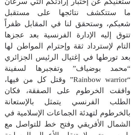
ستغنيكم عن إختبار إرادتكم التي سرعان
ما ستتكشف نتائجها على مستقبل
شعبكم، وستحقق لنا في المقابل ظفراً
تتوق إليه الإدارة الفرنسية بعد عجزها
التام لإسترداد ثقة وإحترام المواطن لها
بعد تورطها في إغتيال الرئيس الجزائري
“محمد بوضياف” وتفجبرها لسفينة
“Rainbow warrior” وقتل كل من فيها،
وافقت الخرطوم على الصفقة، فكان
الطلب الفرنسي يتمثل بالإستعانة
بالخرطوم لتهدئة الجماعات الإسلامية في
الشمال الأفريقي وفتح خط للتواصل مع