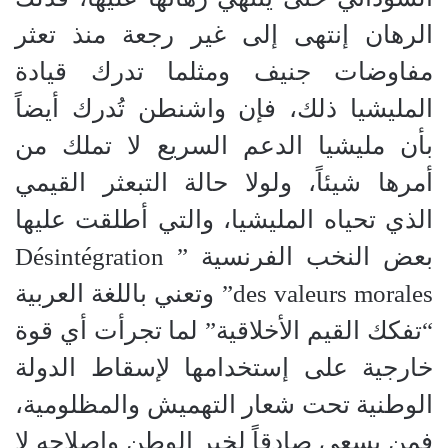
الرهان إنتهى إلى غير رجعة منذ تعثر
مفاوضات جنيف ومثلما تدرك قيادة
المليشيا ذلك، فإن واشنطن تُدرك أيضاً
بأن مليشيا الدعم السريع لا تملك من
أمرها شيئاً، ولولا حالة التبعثر القيمي
الذي تحياه المليشيا، والتي أطلقت عليها
بعض النخب الفرنسية ” Désintégration
des valeurs morales” وتعني باللغة العربية
“تفكك القيم الأخلاقية” لما تجرأت أي قوة
خارجية على إستخدامها لإسقاط الدولة
الوطنية تحت شعار التهميش والمظلومية،
فمن يسعى صادقاً لخير الوطن وإصلاحه لا