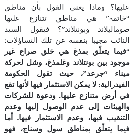
عليها؟ وماذا يعني القول بأن مناطق
“خاتمة” هي مناطق تتنازع عليها
صوماليلاند وبونتلاند”؟ فيقول السيد
النائب مجيبا بنفسه عن تلك التساؤلات:
“
فيما يتعلّق بمذغ هي خلق صراع غير
موجود بين بونتلاند وغلمذغ، وشل لحركة
ميناء “جرعد”، حيث تقول الحكومة
الفيدرالية: لا يمكن الاستثمار فيها لأنها تقع
في أرض متنازع عليها. ودعوة للشركات
والهيئات إلى عدم الوصول إليها وعدم
التنقيب فيها، وعدم الاستثمار فيها. أما
فيما يتعلّق بمناطق سول وسناج، فهو