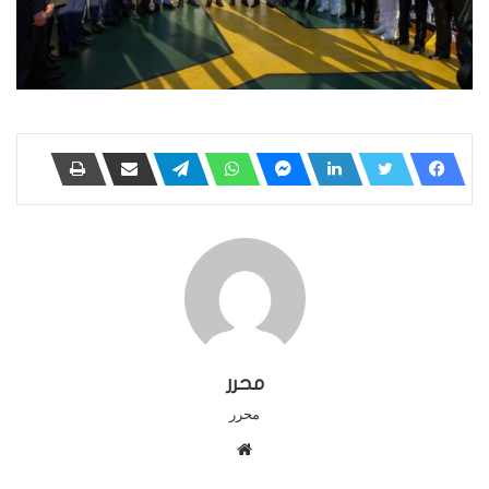
محرر
محرر
موقع
الويب