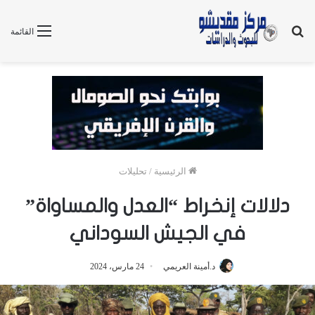
بحث
القائمة
عن
الرئيسية
/
تحليلات
دلالات إنخراط “العدل والمساواة”
في الجيش السوداني
د.أمينة العريمي
24 مارس، 2024