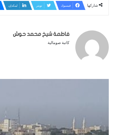
شاركها
فيسبوك
تويتر
لينكدإن
فاطمة شيخ محمد حوش
كاتبة صومالية