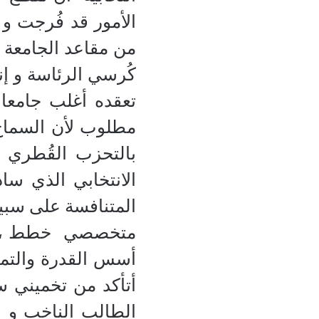
الأمور قد فُرجت و 
من مقاعد الجامعة 
كُرسي الرئاسة و إ
تعقده أغلب جامعات
مطلوب لأن السماح 
بالتحزب القُطري و
الانتخابي الذي سا
المتنافسة على سبي
متخصصي خطط ، و عن
أسس القدرة والتمك
أتأكد من تخميني س
الطالب الناخب و ي