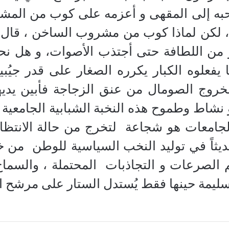
ه إلى المقهى و أعزمه على كوب من المشرو
لكن لماذا كوب من مشروب الساخن ، قال لي
من اللطافة حتى أجتذب الأصوات، و هل نحن ي
ما يفعلوه الكبار يكرره الصغار على قدر جيُ
خروج الصومال من عنق الزجاجة فأبين يديه
نشاط وطموح هذه النخبة الشبابية الجامعية 
جامعات هو شجاعة لتخرج من حالة الانتظار 
ديثاً في توليد النخب السياسية للوطن من خ
هم الصرعات و التجاذبات المحتملة ، والسما
ة حينها فقط يُستدل الستار على مرشح الـ “entle man