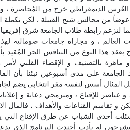
العُرس الديمقراطي خرج من المُحاصرة ، ويا
عوضاً من مجالس شيخ القبيلة ، لكن تكملة ا
نما لتزعم رابطة طلاب الجامعة شرق إفريقيا
 العالم ، و مجاراة جامعات صومالية لهذا
بعقد هذا النوع من التنافس الحر المُقيد ب
 ماهرة بالتصنيف و الإقصاء القلبي لأمر
د الجامعة على مدى أسبوعين نبئنا بأن ال
ل المثال أسس لنفسه مقر انتخابي يضم لج
اصر للإقناع ، ومبرمجي دعاية و إعلانات
ن و تقاسم القناعات والأهداف ، فالمال الا
ئلت أحدى الشباب عن طرق الإقناع التي يع
شرحون له بأدب أجندت البرنامج الذي يدعو