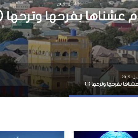
ء على اجتماع رئيسي الصو
وصوماليلاند في جيبوتي
عشناها بفرحها وترحها (1)