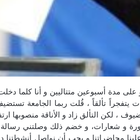
 على مدة أسبوعين متتاليين و أنا كلما دخلت
ات يتفجراً تألقاً ، قُلت ربما الجامعة تست
وف ، لكن التألق زاد و الأناقة منصوبها ارت
ورة و شعارات، و خضم ذلك وصلتني رسالة م
لينا محاضراتنا و يجب أن نواصل أنشطتنا دون