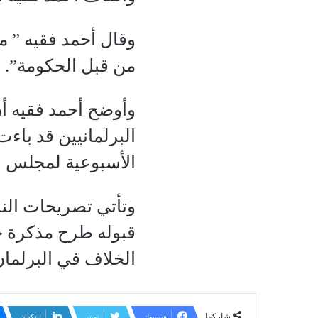
وقال أحمد فقيه ” م
من قبل الحكومة”.
وأوضح أحمد فقيه أ
البرلمانيين قد با
الأسبوعية لمجلس ال
وتأتي تصريحات الن
قبوله طرح مذكرة حج
الخلاف في البرلمان
شاركها
فيسبوك
تويتر
لينكدإن