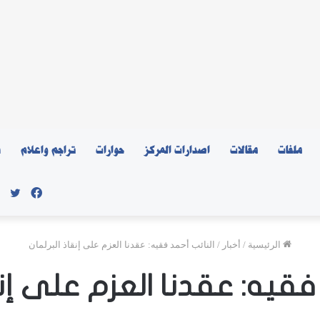
ملفات
مقالات
اصدارات المركز
حوارات
تراجم واعلام
ن
فيسبو
توي
الرئيسية
/
أخبار
/
النائب أحمد فقيه: عقدنا العزم على إنقاذ البرلمان
فقيه: عقدنا العزم على إنق