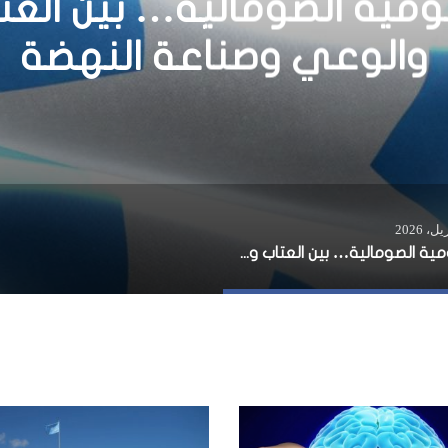
ق نحو الهدف.. رؤيتي للخرو
الأزمة الصومالية
القومية الصومالية… بين العتاب والوعي وصناعة النهضة