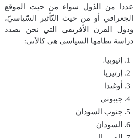
عددا من الدّول سواء من حيث الموقع
الجغرافي أو من حيث التّأثير السّياسيّ،
ودول القرن الأفريقي التي نحن بصدد
دراسة نظامها السياسي هي كالآتي:
إثيوبيا.
إرتيريا
أوغندا
جيبوتي
جنوب السودان
السودان
الصومال