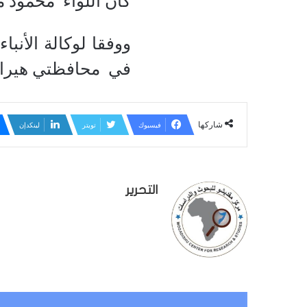
كان اللواء محمود محمد معلم كرونت
في محافظتي هيرا
شاركها
فيسبوك
تويتر
لينكدإن
التحرير