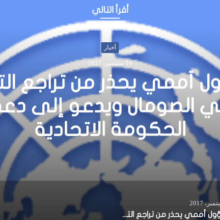
أقرأ التالي
أخبار
22 أبريل، 2018
 جديدة تقرأ الأفكار من 
اساتشوستس للتكنولوجيا
مسؤول أممي يحذر من تراجع التقدم في الصومال ويدعو إلى دعم الحكومة الاتحادية