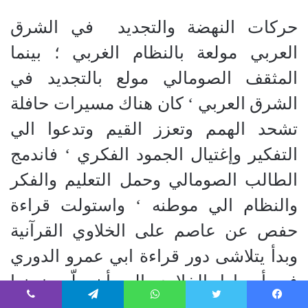
حركات النهضة والتجديد
في الشرق
العربي مولعة بالنظام الغربي ؛ بينما
المثقف الصومالي مولع بالتجديد في
الشرق العربي ‘ كان هناك مسيرات حافلة
تشحد الهمم وتعزز القيم وتدعوا الي
التفكير وإغتيال الجمود الفكري ‘ فاندمج
الطالب الصومالي وحمل التعليم والفكر
والنظام الي موطنه ‘ واستولت قراءة
حفص عن عاصم على الخلاوي القرآنية
وبدأ يتلاشى دور قراءة ابي عمرو الدوري
فى أوساط الخلاوي الى أن ولّي زمنها
حتي اصبحت أثرا بعد عين ولا أحد يعرفها
فيسبوك
تويتر
واتساب
تيلقرام
ڤايبر