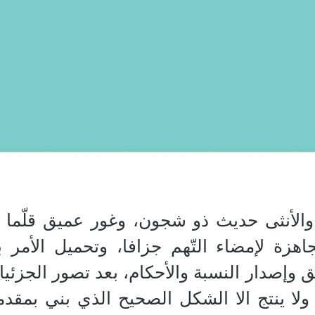
الأنثى حديث ذو شجون، وغور عميق قلّما ي
لجاهزة لإمضاء التّهم جزافا، وتحميل الأمر 
 وإصدار النسبة والأحكام، بعد تصور الجزئي
 ولا ينتج الا الشكل الصحيح الذي بني بم