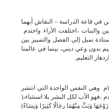
 في قاعة الدراسة – النقاش أيهما
ن والبنات ،اختلفت الأراء واحتدم
أستاذة تميل إلي الفصل والتمييز بين
م بدون وعي ديني، بينما في عالمنا
هار التعليم.
ام
وهي النفس الواحدة التي انتشر
م ،فهو الأب لكل البشر بلا استثناء،(
َوْجَهَا وَبَثَّ مِنْهُمَا رِجَالًا كَثِيرًا وَنِسَاءً)