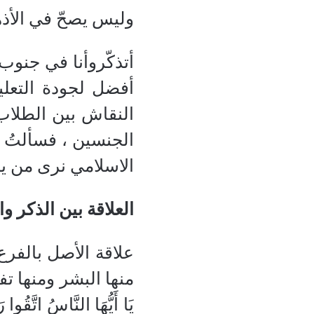
وليس يصحّ في الأذه
أتذكّروأنا في جنوب 
أفضل لجودة التعليم
النقاش بين الطلاب م
الجنسين ، فسألتُ
الاسلامي نرى من ير
العلاقة بين الذكر وا
علاقة الأصل بالفرع،
منها البشر ومنها تف
يَا أَيُّهَا النَّاسُ اتَّقُوا