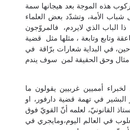
وركوب هذه الموجة بعد هيجانها سمة
 شباب الأمة، وتشدّد بعض العلماء
ذا الباب الذي لايردم،
فالمروّجون
عقة وتابع وتابعة ، مثلها مثل
قضية
ين، في البداية شعارات برّاقة
في
مثال وحق الحقيقة لمن
سوف يندم
خبراء أمميين غربيين يقولون ما
 البشير في تهمة قضية دارفور، او
 القانونيّ، لعلمه أنّ القويّ فوق
لوب في العالم اليوم،ومايجري في