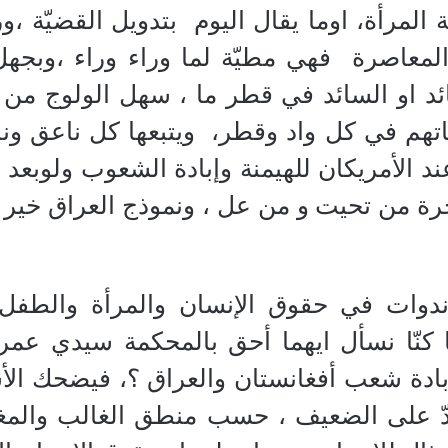
المرأة، اوما يقال اليوم
بتدويل القضيّة ،
لمعاصرة
فهي مطيّة لما وراء وراء ،وبجهل
ائد او السائد في قطر ما ، سهل الولوج من
اتهم في كل واد وقطر،
ويتبعها كل ناعق ونا
د الأمريكان للهيمنة وإبادة الشعوب ولوبعد ح
جرة من تحيت و من عل ، ونموذج العراق خير 
وات في حقوق الإنسان والمرأة والطفل ل
ما كنّا نسأل ايهما أحق بالمحكمة سيدي عمر
ة شعب أفغانستان والعراق ؟، فيضحك الأستاذ
حدّ على الضعيف ، حسب منطق الغالب والمغ