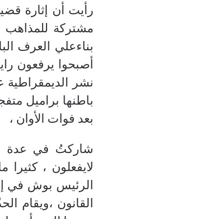
رأيت أن إثارة قضية 
مشتركة للمذاهب ا
بناءعلي العرف الب
أصبحوا يرفعون راي
نشر الديمقراطية عن
باطنها براميل متف
بعد فوات الأوان ،
شاركتُ في عدة ند
لايفعلون ، كثيرا 
الرئيس بوش في إباد
القانون ،ويقام ال