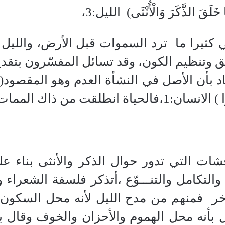
خَلَقَ الذَّكَرَ وَالْأُنْثَى)
الليل:3،
كثيرا ما
ترد السموات قبل الأرض، والليل قب
سق وتنظيم الكون، وقد تسائل المفسّرون بتقد
ن الأصل في النشأة العدم وهو المقصود(هَلْ أَتَى 
حياة انطلقت من ذاك الممات
شات التي تدور حوال الذكر والأنثى بناء عل
التكامل والتنـــوّع ،أتذكر فلسفة الشعراء وا
خر
فمنهم من مدح الليل لأنه محل السكون وا
يل بأنه محل الهموم والأحزان والخوف وقال 