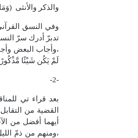
والذكر والأنثى
(وَمَا 
وفي النسق القرآني 
تدبرّ أدرك سرّ الن
،وأجاب البعض وأجاد بأ
لَمْ يَكُن شَيْئًا مَّذْكُورًا ) الانسان:1،فال
-2-
بعد قراء تي للمناق
القضية من التقابل و
أيهما أفضل من الآ
،ومنهم من ذمّ الل