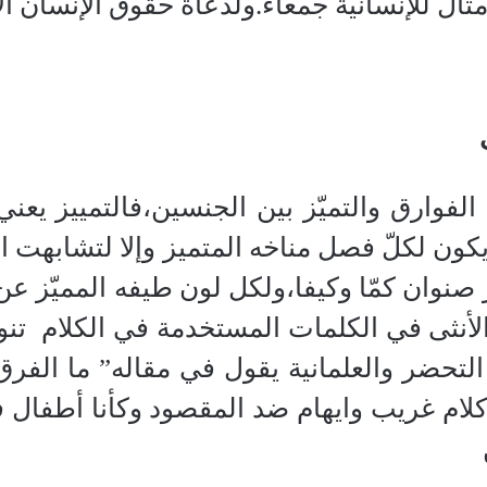
ال للإنسانية جمعاء.ولدعاة حقوق الإنسان الأم
 الفوارق والتميّز بين الجنسين،فالتمييز يعني
كون لكلّ فصل مناخه المتميز وإلا لتشابهت ا
نوان كمّا وكيفا،ولكل لون طيفه المميّز عن
والأنثى في الكلمات المستخدمة في الكلام
تنو
تحضر والعلمانية يقول في مقاله” ما الفرق ب
لام غريب وايهام ضد المقصود وكأنا أطفال في