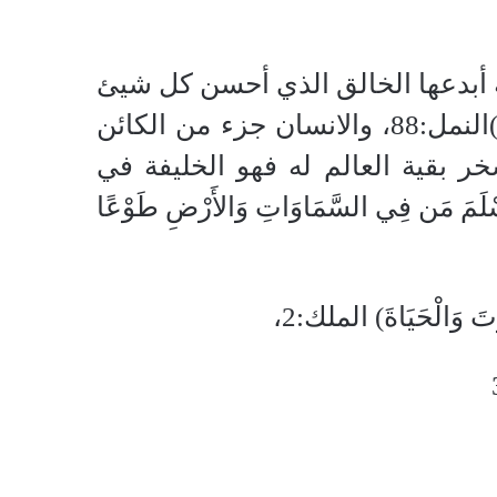
 أبدعها الخالق الذي أحسن كل شيئ
خلقه وهدى ،وأبدعه و أكمل به!( صُنْعَ اللهِ الَّذِي أَتْقَنَ كُلَّ شَيْءٍ )النمل:88، والانسان جزء من الكائن
ر بقية العالم له فهو الخليفة في
لَمَ مَن فِي السَّمَاوَاتِ وَالأَرْضِ طَوْعًا
الْحَيَاةَ) الملك:2،