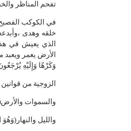
تفحم المناظر والخ
في الكوكب الفصيح 
الذي يعيش في هذال
الأرض يعمر ويعبد م
وَكَرْهًا وَإِلَيْهِ يُرْجَع
الزوجية من قوانين الكو
والسموات والأرض(اللَّهُ 
والليل والنهار(وَهُوَ الَّذِ