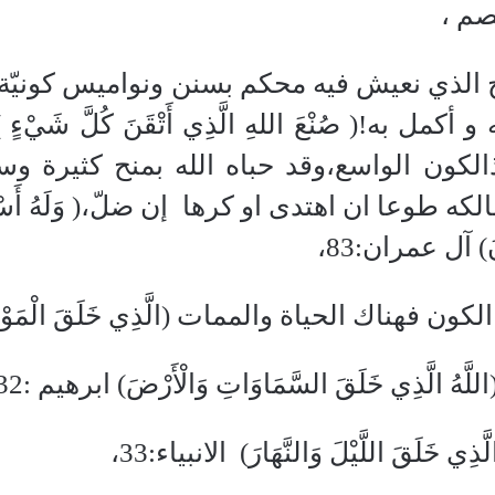
صم ،
الذي نعيش فيه محكم بسنن ونواميس كونيّة
كون الواسع،وقد حباه الله بمنح كثيرة وسخ
الكه طوعا ان اهتدى او كرها
إن ضلّ،( وَلَهُ أَسْ
ُونَ) آل عمران:83،
ن فهناك الحياة والممات (الَّذِي خَلَقَ الْمَوْتَ وَ
الَّذِي خَلَقَ السَّمَاوَاتِ وَالْأَرْضَ) ابرهيم :32
ي خَلَقَ اللَّيْلَ وَالنَّهَارَ)
الانبياء:33،