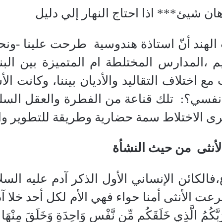
ان شيئ*** اذا احتاج النهار إلي دليل
الهند أنّ استاذة هندوسية
طرحت علينا -ونحن
 ،المدارس المختلطة ام المتميزة بين البني
ع اختلاف التقاليد والأديان بيننا، وكانت ال
 نفسي؟:
تلك قناعة من الفطرة والعقل السلي
ى الاختلاط سمة حضارية وطريقة للتطوير وازد
لأنثى
من حيث النشأة
فالكائن الإنساني الأول الذكر آدم عليه السل
رعت الأنثى أمنا حواء فهي الأم لكل أحد خلا آد
 رَبَّكُمُ الَّذِي خَلَقَكُم مِّن نَّفْسٍ وَاحِدَةٍ وَخَلَقَ مِنْهَا ز