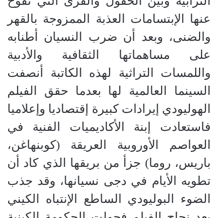
الترابية وبين الحقول والقرى التي تفوح
عنها الإبتسامات العذبة الممزوجة بالقهر
والضنى، وبعد أن ضرب النسيان أطنابه
على مساهماتها الثقافية والأدبية
واللمسات التراثية لهذه الكاتبة أنصفت
السينما العالمية لها بعدما حقق الفيلم
الهوليودي إيرادات كبيرة إقتصاديا وإعلاميا
فاستعادت إبنة الأكاديميات الفنية في
العواصم الأوروبية العريقة (كوبنهاغن،
باريس، روما) جزأ من بريقها الذي كاد أن
تطويه الأيام في دجى نسيانها، وقد جذب
الضوء البوليودي الساطع الإنتباه الكيني
بعد نجاح الفيلم فحولت الحكومة الكينية