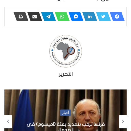
التحرير
أخبار
فرنسا ترحب بتمديد بعثة (اميسوم) في
الصومال