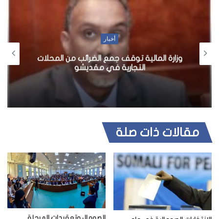
ق
ع
ا
ل
أخبار
و
وزارة المالية توقف جمع الضرائب من المحلات
ي
التجارية في مقديشو
ب
مقالات ذات صلة
الصومال وتعقيدات المرحلة