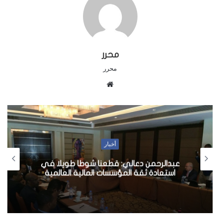
محرر
محرر
م
و
ق
ع
ا
ل
أخبار
و
عبدالرحمن دعالي: قطعنا شوطا طويلا في
ي
استعادة ثقة المؤسسات المالية العالمية
ب