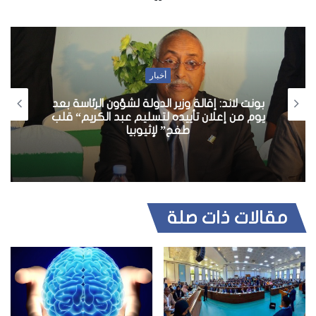
و
ق
ع
ا
أخبار
ل
و
بونت لاند: إقالة وزير الدولة لشؤون الرئاسة بعد
ي
يوم من إعلان تأييده لتسليم عبد الكريم“ قلب
طغح” لإثيوبيا
ب
مقالات ذات صلة