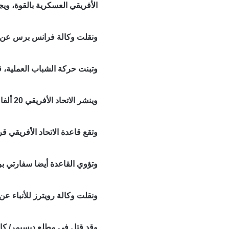
الأفريقي العسكرية بالقوة، ويج
ونقلت وكالة فرانس برس عن الم
وتبنت حركة الشباب العملية، ق
وينشر الاتحاد الأفريقي 20 ألفا من قواته في الصومال، لمساعدة الحكومة في مواجهة المسلحين.
وتقع قاعدة الاتحاد الأفريقي 
وتؤوي القاعدة أيضا سفارتي بري
ونقلت وكالة رويترز للأنباء 
وقد قتل في مطلع ديسبمر/ كانون الأول 6 أشخاص، عندما هاجمت حركة الشباب قافلة تابعة لل