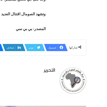
وتشهد الصومال اقتتال العديد م
المصدر- بي بي سي
شاركها
فيسبوك
تويتر
لينكدإن
التحرير