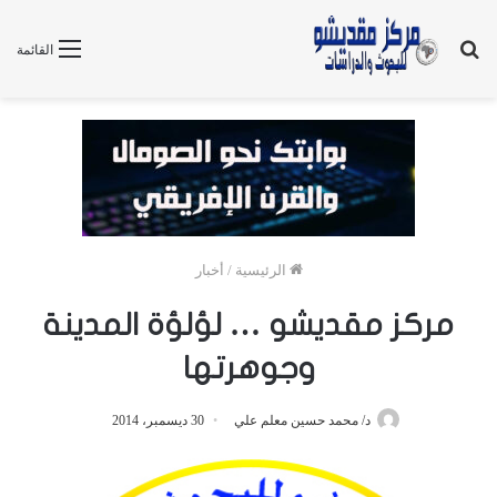
بحث
القائمة
عن
الرئيسية
/
أخبار
مركز مقديشو … لؤلؤة المدينة
وجوهرتها
د/ محمد حسين معلم علي
30 ديسمبر، 2014