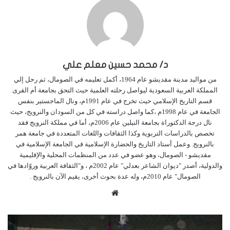
د/ محمد حسين معلم علي
من مواليد مدينة مقديشو عام 1964، أكمل تعليمه في الصومال، ثم رحل إلي
المملكة العربية السعودية ليواصل رحلته العلمية حيث التحق بجامعة أم القرى
قسم التاريخ الإسلامي حيث تخرج في عام 1991م، ونال الماجستير بنفس
الجامعة في عام 1998م ،كما واصل دراسته في كل من السودان والنرويج، حيث
نال درجة الدكتوراة بجامعة النيلين عام 2006م، أما في مملكة النرويج فقد
تخصص بالدراسات التربوية وكذا الثقافات واللغات المتعددة في جامعة همر
بالنرويج. وعمل أستاد التاريخ والحضارة الإسلامية في الجامعة الإسلامية في
مقديشو - الصومال، وهو عضو في عدد من المنظمات المحلية والإقليمية
والدولية، أصدر "ديوان الشاعر بعدلي" عام 2002م ، و"الثقافة العربية وروّادها في
الصومال" عام 2010م، وله عدة بحوث أخرى، يقيم الآن بالنرويج .
م
و
ق
ع