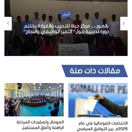
ا
ل
أخبار
و
إثيوبيا وإسرائيل تتفقان على تعزيز العلاقات
ي
العسكرية لأعلى مستوى
ب
مقالات ذات صلة
الصومال وتعقيدات المرحلة
الانتخابات الصومالية في عام
الراهنة وآفاق المستقبل
2026م بين التوافق السياسي