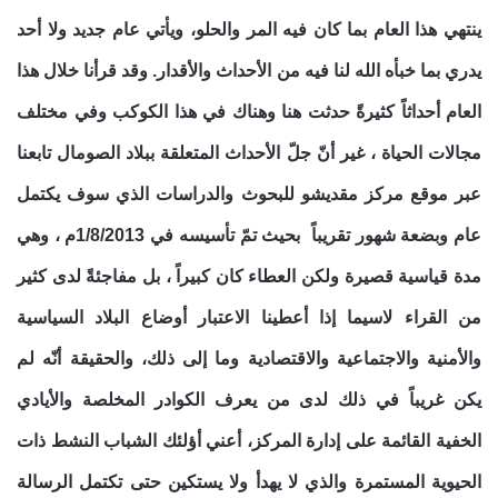
ينتهي هذا العام بما كان فيه المر والحلو، ويأتي عام جديد ولا أحد
يدري بما خبأه الله لنا فيه من الأحداث والأقدار. وقد قرأنا خلال هذا
العام أحداثاً كثيرةً حدثت هنا وهناك في هذا الكوكب وفي مختلف
مجالات الحياة ، غير أنّ جلّ الأحداث المتعلقة ببلاد الصومال تابعنا
عبر موقع مركز مقديشو للبحوث والدراسات الذي سوف يكتمل
عام وبضعة شهور تقريباً بحيث تمّ تأسيسه في 1/8/2013م ، وهي
مدة قياسية قصيرة ولكن العطاء كان كبيراً ، بل مفاجئةً لدى كثير
من القراء لاسيما إذا أعطينا الاعتبار أوضاع البلاد السياسية
والأمنية والاجتماعية والاقتصادية وما إلى ذلك، والحقيقة أنّه لم
يكن غريباً في ذلك لدى من يعرف الكوادر المخلصة والأيادي
الخفية القائمة على إدارة المركز، أعني أؤلئك الشباب النشط ذات
الحيوية المستمرة والذي لا يهدأ ولا يستكين حتى تكتمل الرسالة