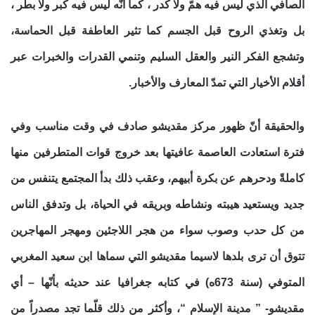
الصافي الذي ليس فيه همّ ولا كدر ، كما أنّه ليس فيه كبر ولا بطر ،
بل وتغذي الروح قبل الجسم كما تثير العاطفة قبل الحماسة،
وتشجع الفكر النير والعقل السليم وتنمي القدرات والخبرات عبر
أقلام الأخيار التي تمدّ المعارف والأخبار.
والحقيقة أنّ ظهور مركز مقديشو صادف في وقت مناسب وفي
فترة استعادت العاصمة عافيتها بعد خروج قوات المتطرفين منها
كاملةً ودحرهم عن بكرة أبيهم، وعقب ذلك بدأ المجتمع يتنفس من
جديد ويستعيد هيبته ونشاطه وبريقه في الحياة، بل وتدفق الناس
من كل حدب وصوب سواء من هجر اللاجئين ومهجر المهاجرين
تتوق أن ترى بلدها لاسيما مقديشو التي سماها ابن سعيد المغربي
المتوفي (سنة 673ه) في كتابه جغرافيا عند حديثه بأنّها – أي
مقديشو- ” مدينة الإسلام “، وأكثر من ذلك قلّما تجد مصدراً من