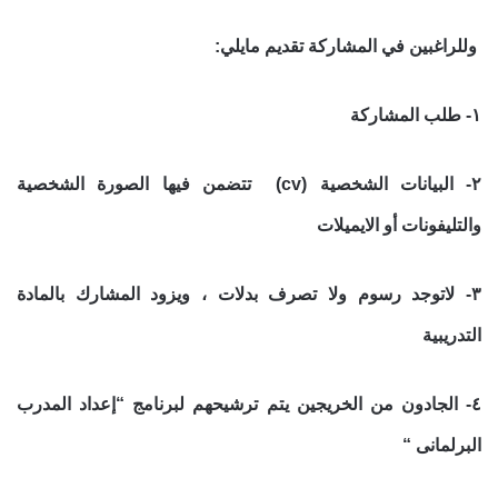
وللراغبين في المشاركة تقديم مايلي:
١- طلب المشاركة
٢- البيانات الشخصية (cv) تتضمن فيها الصورة الشخصية
والتليفونات أو الايميلات
٣- لاتوجد رسوم ولا تصرف بدلات ، ويزود المشارك بالمادة
التدريبية
٤- الجادون من الخريجين يتم ترشيحهم لبرنامج “إعداد المدرب
البرلمانى “