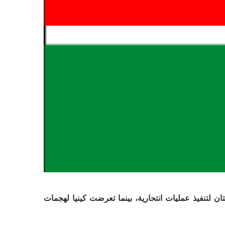
 لتنفيذ عمليات انتحارية، بينما تعرضت كينيا لهجمات