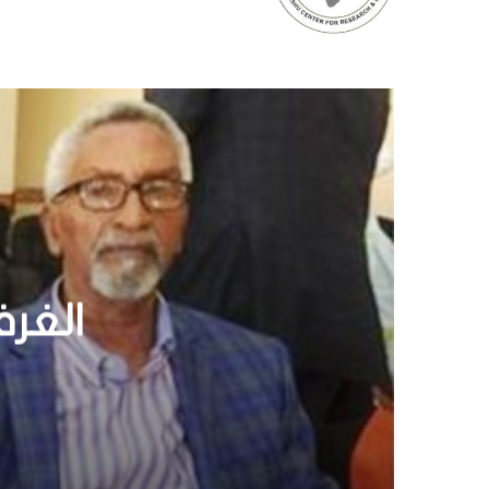
5حال
غذو