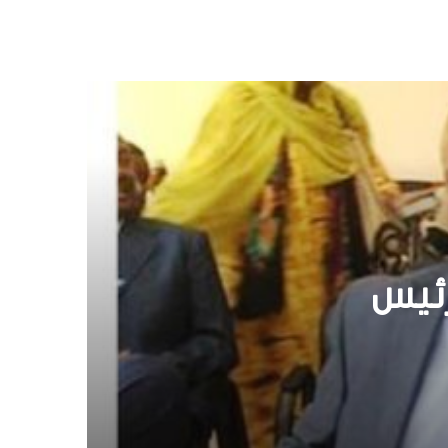
اقليم
ره