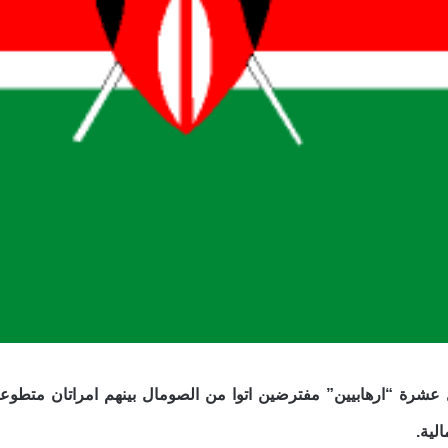
عشرة “ارهابيين” مفترضين اتوا من الصومال بينهم امراتان متطوعتان
الية.