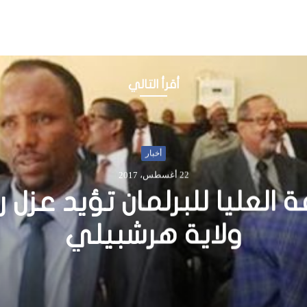
أقرأ التالي
أخبار
14 يناير، 2015
ات وفاة جراء «الحصبة» في 
 والأطباء يحذرون من انتشا