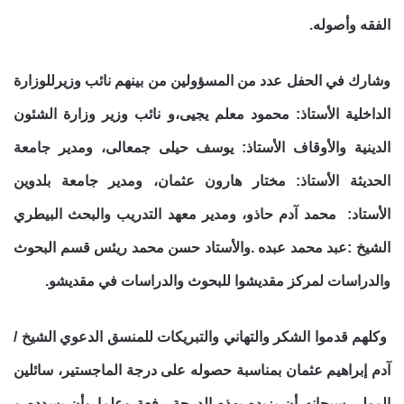
الفقه وأصوله.
وشارك في الحفل عدد من المسؤولين من بينهم نائب وزيرللوزارة
الداخلية الأستاذ: محمود معلم يجيى،و نائب وزير وزارة الشئون
الدينية والأوقاف الأستاذ: يوسف حيلى جمعالى، ومدير جامعة
الحديثة الأستاذ: مختار هارون عثمان، ومدير جامعة بلدوين
الأستاد: محمد آدم حاذو، ومدير معهد التدريب والبحث البيطري
الشيخ :عبد محمد عبده .والأستاد حسن محمد ريئس قسم البحوث
والدراسات لمركز مقديشوا للبحوث والدراسات في مقديشو.
وكلهم قدموا الشكر والتهاني والتبريكات للمنسق الدعوي الشيخ /
آدم إبراهيم عثمان بمناسبة حصوله على درجة الماجستير، سائلين
المولى سبحانه أن يزيده بهذه الدرجة رفعة وعلما وأن يسدده و