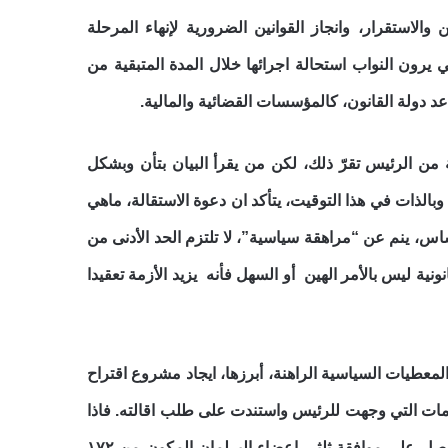
ن والاستقرار، وانجاز القوانين الضرورية لإنهاء المرحلة
لية، ولاسيما القوانين المنظمة لإنتخابات عام ٢٠١٦ التي يرون النواب استحالة اجرائها خلال المدة المتبقية من
 دولة القانون، كالمؤسسات القضائية والمالية.
من الرئيس تقرّ ذلك، لكن من يقرأ البيان بتأن وبشكل
وبالذات في هذا التوقيت، يتأكد ان دعوة الاستقالة، ماهي
س، ينم عن “مراهقة سياسية”، لا تلتزم الحد الأدنى من
نونية
ليس بالأمر
الهين أو السهل فأنه يزيد الأزمة تعقيدا
معطيات السياسية الراهنة
، أبرزها، ايجاد مشروع اقتراح
امات التي وجهت للرئيس واستندت على طلب اقالته. فاذا
قررت المحكمة بالايجاب يعود الأمر مرة ثانية الي البرلمان ويعرض المشروع للتصويت ويجب أن يحصل على موافقة ثلثي اعضاء البرلمان المكون من ١٧٢