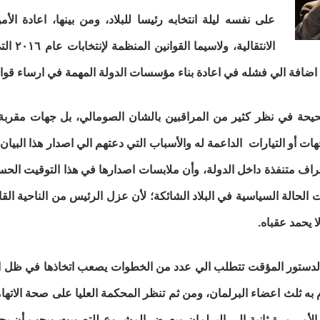
على نفسه ليلة انتخابه رئيسا للبلاد، ومن بينها، اعادة الأم
الانتقا
افة الي فشله في اعادة بناء مؤسسات الدولة المهمة في ارساء قواعد
حيحة في نظر كثير من المراقبين بالشان الصومالي، بل جهات مقربة 
ت أو التيارات الداعمة له والأسباب التي دعتهم الي اصدار هذا البيان 
راف متنفذة داخل الدولة، وأن ملابسات اصدارها في هذا التوقيت الحسا
 الحالة السياسية في البلاد الشائكة؛ لأن عزل الرئيس
من الناحية القا
 يحمد عقباه.
الدستور المؤقت تتطلب الي عدد من الخطوات يصعب اتخاذها
في ظل ال
به ثلث اعضاء البرلمان، ومن ثم تنظر المحكمة العليا على صحة الاته