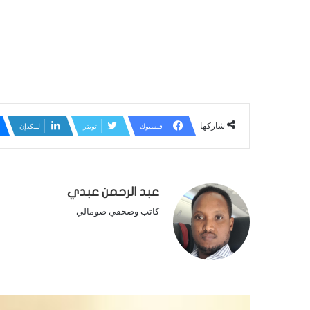
شاركها
فيسبوك
تويتر
لينكدإن
عبد الرحمن عبدي
كاتب وصحفي صومالي