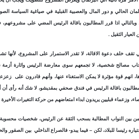
ان الحالي و دور المال والعصبية القبلية في صياغية السياسة الصوم
 وبالتالي اذا قرر المطالبون باقالة الرئيس المضي على مشروعهم
العيار الثقيل .
تي تقف خلف دعوة الاقالة، لا تقدر الاستمرار على المشروع، لأنها
اب مصالح شخصية، لا تجمعهم سوى معارضة الرئيس واثارة أزمة س
، انهم قوة مؤثرة لا يمكن الاستغناء عنها، وأنهم قادرون على زعزع
طالبون باقالة الرئيس في فندق صحفي بمقديشو، لا شك أنه رأى أن أبرز
اء، وزعماء قبليين يريدون ابداء امتعاضهم من حركة التغيرات الأخير
 من بين النواب المطالبة بسحب الثقة عن الرئيس، شخصيات محسوبة
 رئيسا للبلاد، لكن – فيما يبدو- فالصراع الداخلي بين الصقور والح