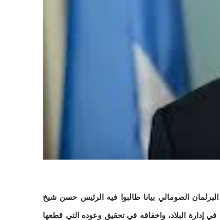
ي 6 ابريل، أصدر أكثر من 100 عضو من البرلمان الصومالي بيانا طالبوا فيه الرئيس حسن شيخ
ي إدارة البلاد، واخفاقه في تحقيق وعوده التي قطعها