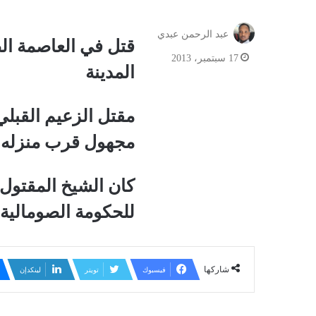
عبد الرحمن عبدي
قتل في العاصمة ال
17 سبتمبر، 2013
المدينة
مقتل الزعيم القبلي 
مجهول قرب منزله ف
كان الشيخ المقتو
للحكومة الصومالية
شاركها
فيسبوك
تويتر
لينكدإن