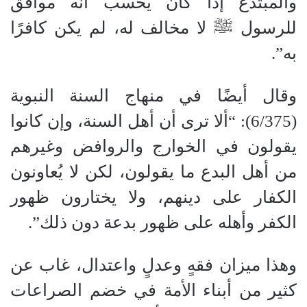
والمبتدع إذا كان يحسب أنه موافق
للرسول ﷺ لا مخالف له، لم يكن كافرًا
به”.
وقال أيضًا في منهاج السنة النبوية
(6/375): “ألا ترى أن أهل السنة، وإن كانوا
يقولون في الخوارج والروافض وغيرهم
من أهل البدع ما يقولون، لكن لا يُعاونون
الكفار على دينهم، ولا يختارون ظهور
الكفر وأهله على ظهور بدعة دون ذلك”.
وهذا ميزان فقهٍ وعدلٍ واعتدال، غاب عن
كثير من أبناء الأمة في خضم الصراعات