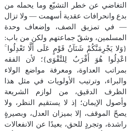
التغاضي عن خطر التشيّع وما يحمله من
بدع وانحرافات عقدية أسهمت — ولا تزال
— في تمزيق الصف، وإضعاف وحدة
المسلمين، وشقّ جماعتهم ولكن من باب:
{وَلا يَجْرِمَنَّكُمْ شَنَآنُ قَوْمٍ عَلَى أَلَّا تَعْدِلُوا ۚ
اعْدِلُوا هُوَ أَقْرَبُ لِلتَّقْوَى}؛ لأن الفقه
بمراتب العداوة، ومعرفة مواضع الولاء
والبراء، وترتيب الأولويات في مثل هذا
الظرف الدقيق، من لوازم الشريعة
وأصول الإيمان؛ إذ لا يستقيم النظر، ولا
يصحّ الموقف، إلا بميزان العدل، وبصيرةٍ
راشدة، وتجردٍ للحق، بعيدًا عن الانفعالات