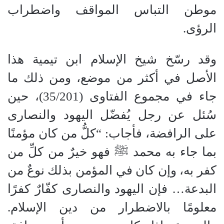
موطن التباس المواقف واضطراب
الرؤى.
وقد رسّخ شيخ الإسلام ابن تيمية هذا
الأصل في أكثر من موضع، ومن ذلك ما
جاء في مجموع الفتاوى (35/201)، حين
سُئل عن رجل يُفضّل اليهود والنصارى
على الرافضة، فأجاب: “كلُّ من كان مؤمنًا
بما جاء به محمد ﷺ فهو خيرٌ من كلِّ من
كفر به، وإن كان في المؤمن بذلك نوعٌ من
البدعة… فإن اليهود والنصارى كفّارٌ كفرًا
معلومًا بالاضطرار من دين الإسلام.