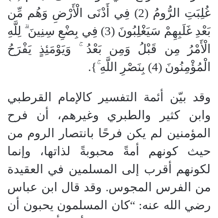
غُلِبَتِ الرُّومُ (2) فِي أَدْنَى الْأَرْضِ وَهُم مِّن
بَعْدِ غَلَبِهِمْ سَيَغْلِبُونَ (3) فِي بِضْعِ سِنِينَ ۗ لِلَّهِ
الْأَمْرُ مِن قَبْلُ وَمِن بَعْدُ ۚ وَيَوْمَئِذٍ يَفْرَحُ
الْمُؤْمِنُونَ (4) بِنَصْرِ اللَّهِ ۚ}.
وقد بيّن أئمة التفسير كالإمام القرطبي
وابن كثير والطبري وغيرهم، أن فرح
المؤمنين لم يكن فرحًا بانتصار الروم من
حيث كونهم أمةً محبوبةً لذاتها، وإنما
لكونهم أقرب إلى المسلمين في العقيدة
من الفرس المجوس. وقد قال ابن عباس
رضي الله عنه: “كان المسلمون يحبون أن