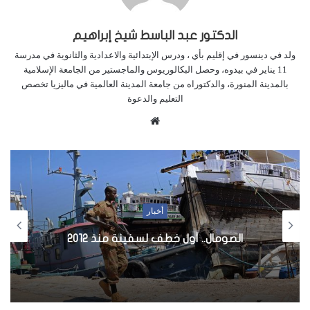
الدكتور عبد الباسط شيخ إبراهيم
ولد في دينسور في إقليم بأي ، ودرس الإبتدائية والاعدادية والثانوية في مدرسة
11 يناير في بيدوه، وحصل البكالوريوس والماجستير من الجامعة الإسلامية
بالمدينة المنورة، والدكتوراه من جامعة المدينة العالمية في ماليزيا تخصص
التعليم والدعوة
م
و
ق
ع
ا
ل
أخبار
و
ي
الصومال.. أول خطف لسفينة منذ 2012
ب