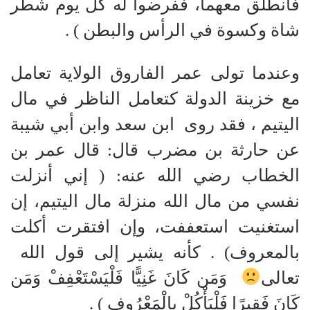
فانطلق معهما، ففرضوا له كل يوم شطر
شاة وكسوة في الرأس والبطن
)
.
وعندما تولى عمر الفاروق الولاية تعامل
مع خزينة الدولة كتعامل الناظر في مال
اليتيم ، فقد روى
ابن سعد وابن أبي شيبة
عن حارثة بن مضرب قال
:
قال عمر بن
الخطاب رضي الله عنه
:
(
إني أنزلت
نفسي من مال الله منزلة مال اليتيم، إن
استغنيت استعففت، وإن افتقرت أكلت
بالمعروف
)
. كأنه يشير إلى قول الله
تعالى
وَمَن كَانَ غَنِيًّا فَلْيَسْتَعْفِفْ وَمَن
كَانَ فَقِيرًا فَلْيَأْكُلْ بِالْمَعْرُوفِ
)
.