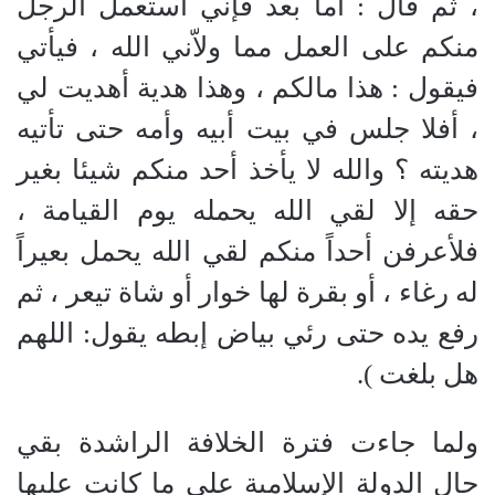
، ثم قال
:
أما بعد فإني أستعمل الرجل
منكم على العمل مما ولاّني الله ، فيأتي
فيقول
:
هذا مالكم ، وهذا هدية أهديت لي
، أفلا جلس في بيت أبيه وأمه حتى تأتيه
هديته ؟ والله لا يأخذ أحد منكم شيئا بغير
حقه إلا لقي الله يحمله يوم القيامة ،
فلأعرفن أحداً منكم لقي الله يحمل بعيراً
له رغاء ، أو بقرة لها خوار أو شاة تيعر ، ثم
رفع يده حتى رئي بياض إبطه يقول
:
اللهم
هل بلغت
)
.
ولما جاءت فترة الخلافة الراشدة بقي
حال الدولة الإسلامية على ما كانت عليها