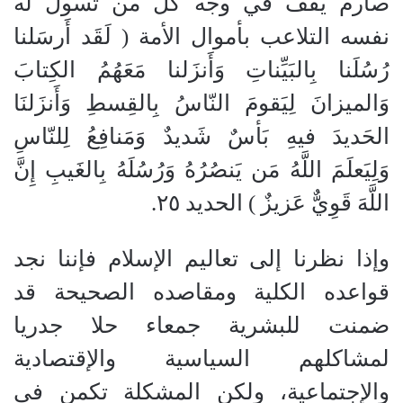
صارم يقف في وجه كل من تسول له
نفسه التلاعب بأموال الأمة
(
لَقَد أَرسَلنا
رُسُلَنا بِالبَيِّناتِ وَأَنزَلنا مَعَهُمُ الكِتابَ
وَالميزانَ لِيَقومَ النّاسُ بِالقِسطِ وَأَنزَلنَا
الحَديدَ فيهِ بَأسٌ شَديدٌ وَمَنافِعُ لِلنّاسِ
وَلِيَعلَمَ اللَّهُ مَن يَنصُرُهُ وَرُسُلَهُ بِالغَيبِ إِنَّ
اللَّهَ قَوِيٌّ عَزيزٌ
)
الحديد ٢٥.
وإذا نظرنا إلى تعاليم الإسلام فإننا نجد
قواعده الكلية ومقاصده الصحيحة قد
ضمنت للبشرية جمعاء حلا جدريا
لمشاكلهم السياسية والإقتصادية
والإجتماعية، ولكن المشكلة تكمن في