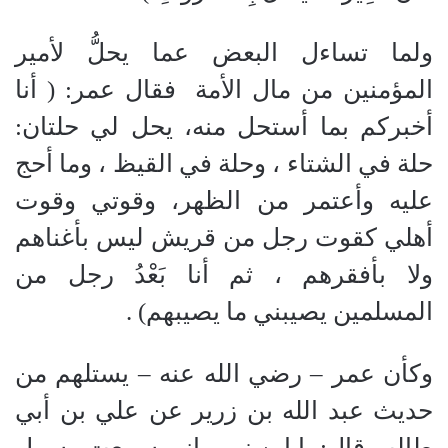
ولما تساءل البعض عما يحلُّ لأمير
المؤمنين من مال الأمة
فقال عمر
:
(
أنا
أخبركم بما أستحل منه، يحل لي حلتان
:
حلة في الشتاء ، وحلة في القيظ ، وما أحج
عليه وأعتمر من الظهر، وقوتي وقوت
أهلي كقوت رجل من قريش ليس بأغناهم
ولا بأفقرهم ، ثم أنا بَعْدُ رجل من
المسلمين يصيبني ما يصيبهم
)
.
وكأن عمر
–
رضي الله عنه
–
يستلهم من
حديث عبد الله بن زرير عن علي بن أبي
طالب قال
:
يا ابن زرير إني سمعت رسول