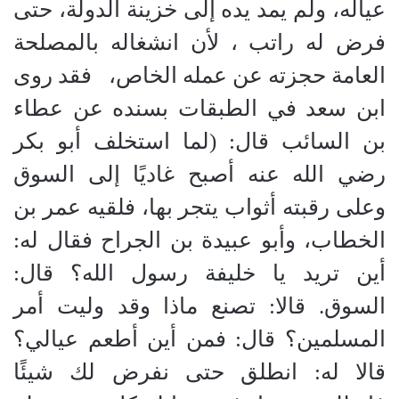
عياله، ولم يمد يده إلى خزينة الدولة، حتى
فرض له راتب ، لأن انشغاله بالمصلحة
العامة حجزته عن عمله الخاص،
فقد روى
ابن سعد في الطبقات بسنده عن عطاء
بن السائب قال
:
(
لما استخلف أبو بكر
رضي الله عنه أصبح غاديًا إلى السوق
وعلى رقبته أثواب يتجر بها، فلقيه عمر بن
الخطاب، وأبو عبيدة بن الجراح فقال له
:
أين تريد يا خليفة رسول الله؟ قال
:
السوق. قالا
:
تصنع ماذا وقد وليت أمر
المسلمين؟ قال
:
فمن أين أطعم عيالي؟
قالا له
:
انطلق حتى نفرض لك شيئًا