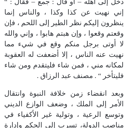
دخل إلى أهله
–
أو قال
:
جمع
–
فقال
:
“
إني نهيت عن كذا وكذا ، والناس إنما
ينظرون إليكم نظر الطير إلى اللحم ، فإن
وقعتم وقعوا ، وإن هبتم هابوا ، وإني والله
لا أوتى برجل منكم وقع في شيء مما
نهيت عنه الناس ، إلا أضعفت له العقوبة
لمكانه مني ، فمن شاء فليتقدم ومن شاء
فليتأخر
“
. مصنف عبد الرزاق .
وبعد انقضاء زمن خلافة النبوة وانتقال
الأمر إلى الملك ، وضعف الوازع الديني
وتوسع الرعية ، وتولية غير الأكفياء في
مناصب الدولة، تسرب إلى الحكم وإدارة