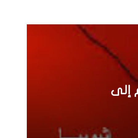
مات
ين