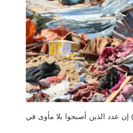
قديشو( مركز مقديشو) قال المجلس النرويجي للاجئين (NRC) إن عدد الذين أصبحوا بلا مأوى في