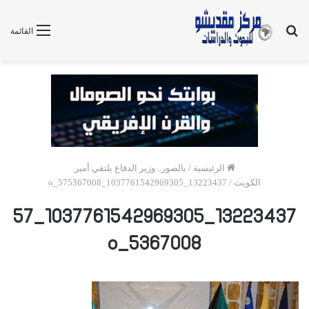
بحث
القائمة
عن
الرئيسية
/
بالصور.. وزير الدفاع يلتقي أمير
الكويت
/
13223437_1037761542969305_575367008_o
13223437_1037761542969305_57
5367008_o