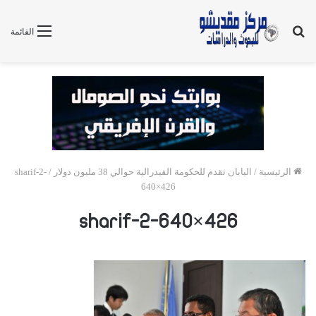
بحث
القائمة
عن
الرئيسية
/
اليابان تقدم للحكومة الفيدرالية حوالي 38 مليون دولار
/
sharif-2-
640×426
sharif-2-640×426