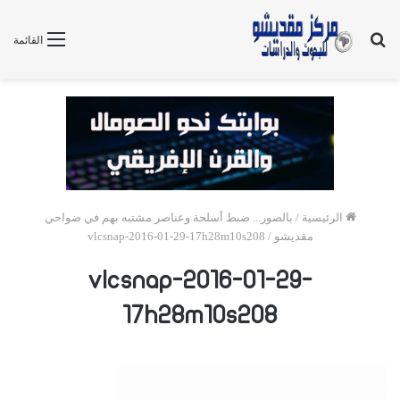
بحث
القائمة
عن
الرئيسية
/
بالصور... ضبط أسلحة وعناصر مشتبه بهم في ضواحي
مقديشو
/
vlcsnap-2016-01-29-17h28m10s208
vlcsnap-2016-01-29-
17h28m10s208