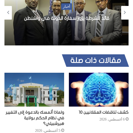
ل
أخبار
و
ي
قائد الشرطة يزور سفارة الدولة في واشنطن
ب
مقالات ذات صلة
كشف تناقضات العقلانيين 10
ولماذا أتمسك بالدعوة إلى التغيير
في نظام الحكم بولاية
6 أغسطس، 2026
هيرشبيلي؟
5 أغسطس، 2026