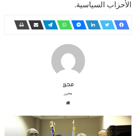
الأحزاب السياسية.
محرر
محرر
م
و
ق
ع
ا