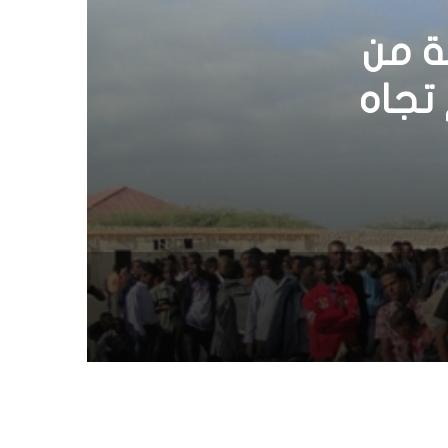
لعربي
قرار