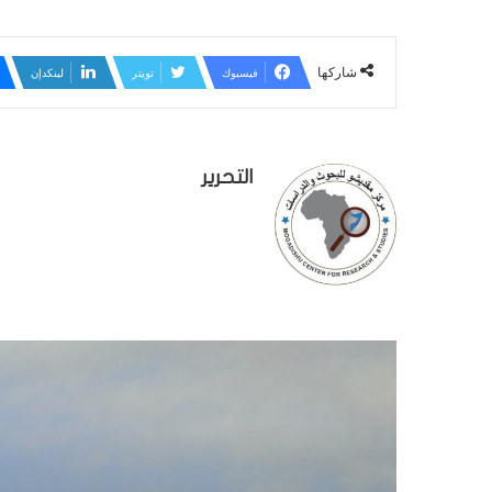
شاركها
فيسبوك
تويتر
لينكدإن
التحرير