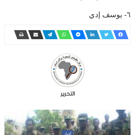
٦- يوسف إدي
التحرير
أخبار