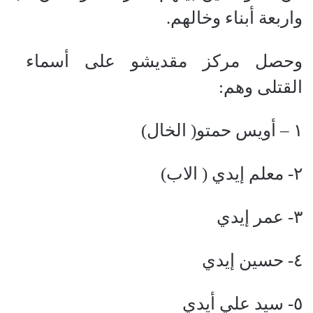
واربعة أبناء وخالهم.
وحصل مركز مقديشو على أسماء
القتلى
وهم:
١ – أويس حمتو( الخال)
٢- معلم إيدي ( الاب)
٣- عمر إيدي
٤- حسين إيدي
٥- سيد علي أيدي