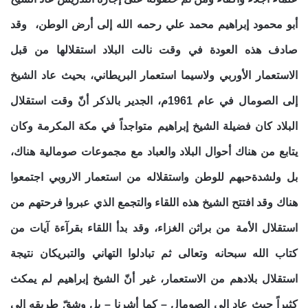
أبو محمود إبراهيم محمد علي رحمه الله إلى أرض الوطن، وقد
صادف هذه العودة في وقت نالت البلاد استقلالها من قبل
الاستعمار الأوربي ولاسيما استعمار البريطاني، بحيث عاد الشيخ
إلى الصومال في عام 1961م، الجدير بالذكر أنّ وقت استقلال
البلاد كان فضيلة الشيخ إبراهيم متواجداً في مكة المكرمة وكان
يتابع من هناك أحوال البلاد والعباد مع مجموعات صومالية هناك،
بل ولشدةحبهم للوطن واستقلاله من استعمار الاروبي اجتمعوا
هناك وقد افتتح الشيخ هذه اللقاء والتجمع الذي عبروا فرحتهم من
استقلال الأمة من براثن الغزاء، وقد بدأ اللقاء بقرآءة آيات من
كتاب الله سبحانه وتعالى ثم تبادلوا التهاني والتبريكان نتيجة
استقلال بلادهم من الاستعمار، غير أنّ الشيخ إبراهيم لم يمكث
كثيراً حيث عاد إلى الصومال – كما أشرنا – بل وشقّ طريقه إلى