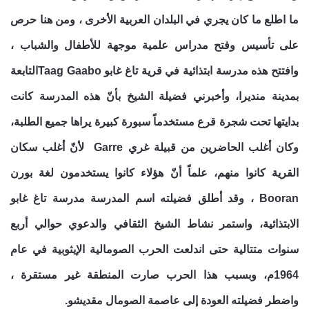
ما اطلع ما كان يجري في البلدان العربية الأخرى ، ومن هنا حرص
على تأسيس وفتح مدراس علمية موجهة للأطفال والشباب ،
وافتتح هذه مدرسة ابتذائية في قرية تاغ غابو Taag Gaaboالتابعة
بمدينة منديرا، وأخبرني فضيلة الشيخ بأنّ هذه المدرسة كانت
بدايتها تحت شجرة قرع مستخدماً سبورة كبيرة يراها جميع الطلبة،
وكان أغلب الحاضرين من قبيلة غري Garre لأنّ أغلب سكان
القرية كانوا منهم، علماً أنّ هؤلاء كانوا يستخدمون لغة بورن
Booran ، وقد أطلق فضيلته اسم المدرسة مدرسة تاغ غابو
الابتذائية، واستمر نشاط الشيخ الثقافي والدعوي حوالي أربع
سنوات متتالية حتى اندلعت الحرب الصومالية الإيثوبية في عام
1964م، وبسبب هذا الحرب صارت المنطقة غير مستقرة ،
واضطر فضيلته العودة إلى عاصمة الصومال مقديشو.