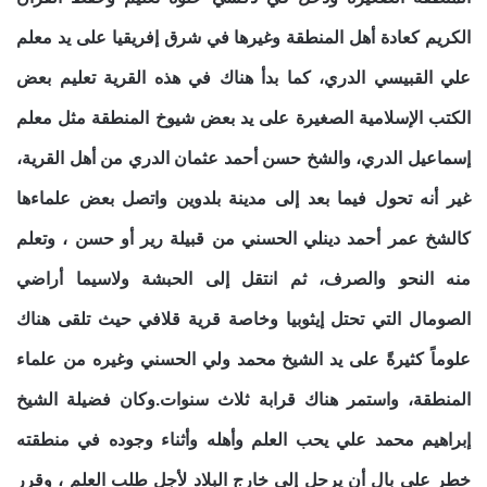
الكريم كعادة أهل المنطقة وغيرها في شرق إفريقيا على يد معلم
علي القبيسي الدري، كما بدأ هناك في هذه القرية تعليم بعض
الكتب الإسلامية الصغيرة على يد بعض شيوخ المنطقة مثل معلم
إسماعيل الدري، والشخ حسن أحمد عثمان الدري من أهل القرية،
غير أنه تحول فيما بعد إلى مدينة بلدوين واتصل بعض علماءها
كالشخ عمر أحمد دينلي الحسني من قبيلة رير أو حسن ، وتعلم
منه النحو والصرف، ثم انتقل إلى الحبشة ولاسيما أراضي
الصومال التي تحتل إيثوبيا وخاصة قرية قلافي حيث تلقى هناك
علوماً كثيرةً على يد الشيخ محمد ولي الحسني وغيره من علماء
المنطقة، واستمر هناك قرابة ثلاث سنوات.وكان فضيلة الشيخ
إبراهيم محمد علي يحب العلم وأهله وأثناء وجوده في منطقته
خطر على بال أن يرحل إلى خارج البلاد لأجل طلب العلم ، وقرر