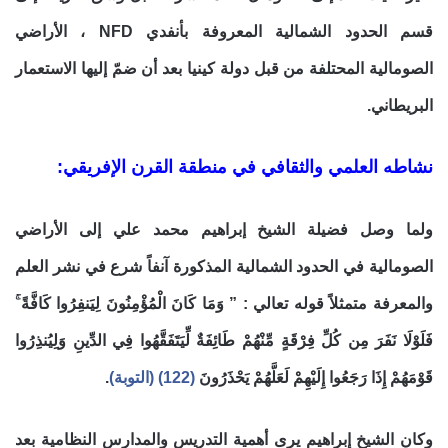
قسم الحدود الشمالية المعروفة بأنفدي NFD ، الأراضي
الصومالية المحتلفة من قبل دولة كينيا بعد أن ضمّ إليها الاستعمار
البريطاني.
نشاطه العلمي والثقافي في منطقة القرن الإفريقي:
ولما وصل فضيلة الشيخ إبراهيم محمد علي إلى الأراضي
الصومالية في الحدود الشمالية المذكورة آنفاً شرع في نشر العلم
والمعرفة متمثلاً قوله تعالي : ” وَمَا كَانَ الْمُؤْمِنُونَ لِيَنفِرُوا كَافَّةً ۚ
فَلَوْلَا نَفَرَ مِن كُلِّ فِرْقَةٍ مِّنْهُمْ طَائِفَةٌ لِّيَتَفَقَّهُوا فِي الدِّينِ وَلِيُنذِرُوا
قَوْمَهُمْ إِذَا رَجَعُوا إِلَيْهِمْ لَعَلَّهُمْ يَحْذَرُونَ
(122) (التوبة)
.
وكان الشيخ إبراهيم يرى أهمية التدريس والمدارس النظامية بعد