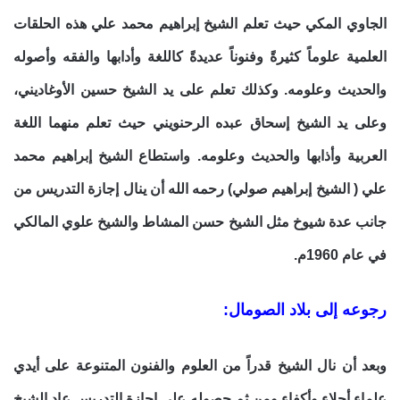
الجاوي المكي حيث تعلم الشيخ إبراهيم محمد علي هذه الحلقات
العلمية علوماً كثيرةً وفنوناً عديدةً كاللغة وأدابها والفقه وأصوله
والحديث وعلومه. وكذلك تعلم على يد الشيخ حسين الأوغاديني،
وعلى يد الشيخ إسحاق عبده الرحنويني حيث تعلم منهما اللغة
العربية وأذابها والحديث وعلومه. واستطاع الشيخ إبراهيم محمد
علي ( الشيخ إبراهيم صولي) رحمه الله أن ينال إجازة التدريس من
جانب عدة شيوخ مثل الشيخ حسن المشاط والشيخ علوي المالكي
في عام 1960م.
رجوعه إلى بلاد الصومال:
وبعد أن نال الشيخ قدراً من العلوم والفنون المتنوعة على أيدي
علماء أجلاء وأكفاء ومن ثم حصوله على إجازة التدريس عاد الشيخ