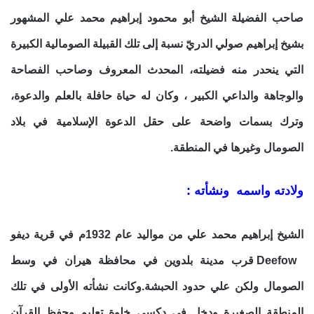
صاحب الفضيلة الشيخ أبو محمود إبراهيم محمد علي المشهور
بشيخ إبراهيم صولي الدريّ نسبة إلى تلك القبيلة الصومالية الكبيرة
التي ينحدر منه فضيلته، المحدث المعروف وصاحب الفصاحة
والوجاهة والداعي الكبير ، وكان له حياة حافلة بالعلم والدعوة،
وترك بسمات واضحة على حقل الدعوة الإسلامية في بلاد
الصومال وغيرها في المنطقة.
ولادته واسمه ونشأته :
الشيخ إبراهيم محمد علي من مواليد عام 1932م في قرية ديفو
Deefow قرب مدينة بلدوين في محافظة هيران في وسط
الصومال ولكن علي حدود الحبشة.وكانت نشأته الأولى في تلك
المنطقة الصغيرة ودخل في دكسي خلوة تعليم وحفظ القرآن