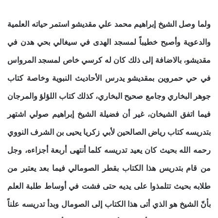
ولما وصل الشيخ إبراهيم محمد علي مقديشو استمر حياته العلمية
والدعوية وأصبح خطيباً لمسجد الهدى في سيغالي بحي هدن في
مقديشو، بالاضافة إلى ذلك كان له كرسي خاص لمسجد المرواس
في حي حمروين بمقديشو يدرس الأحاديث النبوية وخاصة كتاب
جوهر البخاري وجامع صحيح البخاري، كذلك كتاب اللؤلؤ والمرجان
فيما اتفق الشيخان، غير أن فضيلة الشيخ إبراهيم صولي اشتهر
بتدريسه كتاب رياض الصالحين لأبي زكريا يحيى بن الشرف النووي
رحمه الله بحيث كان يعيد تدريسه كلما أنتهى أربعة أجزاءه، وجل
من قام بتدريس هذا الكتاب بقطر الصومالي فيما بعد يعتبر من
طلابه بحيث تتلمذوا على يديه حتى فشت في أوساط طلبة العلم
بأنّ الشيخ هو الذي أتى هذا الكتاب إلى الصومال وبدأ تدريسه علناً