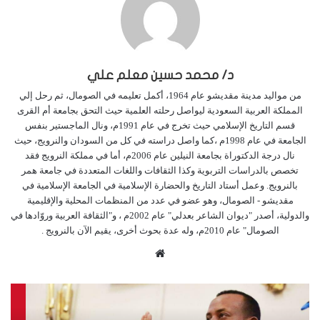
د/ محمد حسين معلم علي
من مواليد مدينة مقديشو عام 1964، أكمل تعليمه في الصومال، ثم رحل إلي
المملكة العربية السعودية ليواصل رحلته العلمية حيث التحق بجامعة أم القرى
قسم التاريخ الإسلامي حيث تخرج في عام 1991م، ونال الماجستير بنفس
الجامعة في عام 1998م ،كما واصل دراسته في كل من السودان والنرويج، حيث
نال درجة الدكتوراة بجامعة النيلين عام 2006م، أما في مملكة النرويج فقد
تخصص بالدراسات التربوية وكذا الثقافات واللغات المتعددة في جامعة همر
بالنرويج. وعمل أستاد التاريخ والحضارة الإسلامية في الجامعة الإسلامية في
مقديشو - الصومال، وهو عضو في عدد من المنظمات المحلية والإقليمية
والدولية، أصدر "ديوان الشاعر بعدلي" عام 2002م ، و"الثقافة العربية وروّادها في
الصومال" عام 2010م، وله عدة بحوث أخرى، يقيم الآن بالنرويج .
م
و
ق
ع