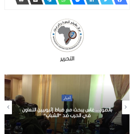
التحرير
أخبار
بالصور… غاس يبحث مع ضباط إثيوبيين التعاون
في الحرب ضد “الشباب”