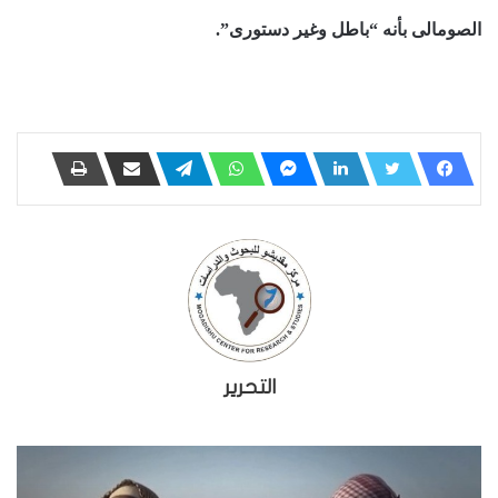
الصومالى بأنه “باطل وغير دستورى”.
التحرير