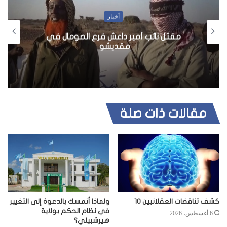
أخبار
مقتل نائب أمير داعش فرع الصومال في
مقديشو
مقالات ذات صلة
كشف تناقضات العقلانيين 10
ولماذا أتمسك بالدعوة إلى التغيير
في نظام الحكم بولاية
6 أغسطس، 2026
هيرشبيلي؟