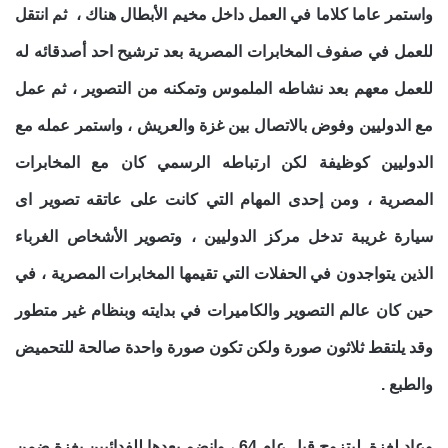
واستمر عاما كلاما في العمل داخل مخيم الأبطال هناك ، ثم انتقل
للعمل في صفوف المخابرات المصرية بعد ترشيح احد أصدقائه له
للعمل معهم بعد نشاطه الملموس وتمكنه من التصوير ، ثم عمل
مع الدوليين وفوض بالاتصال بين غزة والعريش ، واستمر عمله مع
الدوليين كوظيفة لكن ارتباطه الرسمي كان مع المخابرات
المصرية ، ومن إحدى المهام التي كانت على عاتقه تصوير اى
سيارة غريبة تدخل مركز الدوليين ، وتصوير الأشخاص الغرباء
الذين يتواجدون في الحفلات التي تقيمها المخابرات المصرية ، في
حين كان عالم التصوير والكاميرات في بدايته وبنظام غير متطور
وقد يلتقط ثلاثون صورة ولكن تكون صورة واحدة صالحة للتحميض
والطبع .
وعاد لغزة ليتزوج قبل عام 64 ، وانضم بعدها للفدائيين بغزة ضمن