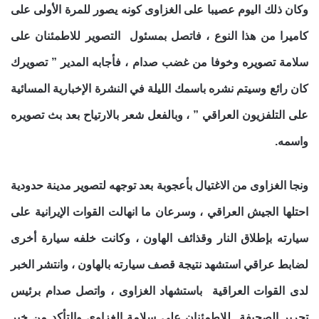
وكان ذلك اليوم عصيبا على الغزاوى كونه يصور للمرة الأولى على
كاميرا من هذا النوع ، فاتصل بمسئول التصوير للاطمئنان على
سلامة تصويره وخوفا من غضب صدام ، فأجابه المدير ” تصويرك
كان رائع وسيتم نشره باسمك الليلة في النشرة الإخبارية المسائية
على التلفزيون العراقي ” ، وبالفعل شعر بالارتياح بعد بث تصويره
واسمه.
ونجا الغزاوى من الاغتيال بأعجوبة بعد توجهه لتصوير مدينة حدودية
احتلها الجيش العراقي ، وسرعان ما انهالت القوات الإيرانية على
سيارته بإطلاق النار وقذائف الهاون ، وكانت خلفه سيارة أخرى
لضابط عراقي استشهد نتيجة قصف سيارته بالهاون ، وانتشر الخبر
لدى القوات العراقية باستشهاد الغزاوى ، واتصل صدام برئيس
تحرير الصحيفة للاطمئنان على سلامة الغزاوى والتأكد من خبر