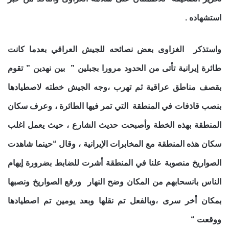
استشهاده .
واستذكر الغزاوى بعض نصائحه للجيش العراقي بعدما كانت
طائرة إيرانية تأتى من الحدود مرورا بجبلين ” بين نهدين ” تقوم
بقصف مناطق عراقية ثم تهرب ،وجه الجيش خطته لاصطيادها
بنصب قاذفات في المنطقة التي تمر فيها الطائرة ، وعرف سكان
المنطقة بهذه الخطة وأصبحت حديث الشارع ، حيث يعمل اغلب
سكان هذه المنطقة مع المخابرات الإيرانية ، وقال “حينما شاهدت
الصواريخ منصوبة علنا في المنطقة أشرت للضابط بضرورة إيهام
الناس بانسحابهم من المكان وضح النهار ورفع الصواريخ ونصبها
بمكان أخر سرى ،وبالفعل تم نقلها وبعد يومين تم اصطيادها
ووقعت “