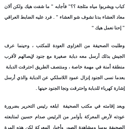
كباب ويشربوا مياه مثلجة ؟؟” فأجابه ” ما شفت هيك ولكن ألان
معاد العشاء بدنا نشوف شو العشاء ” . فرد عليه الضابط العراقي
” إحنا نعمل هيك “
وطلبت الصحيفة من الغزاوى العودة للمكتب ، وحينما عرف
الجيش بذلك أرسل معه دبابة صغيرة مع جنود لإيصالهم لأقرب
منطقة أمنة في مهمة خاصة ، ومنتصف الطريق احترقت الدبابة
بعدما نسى الجنود إنزال عمود اللاسلكي عن الدبابة والذي أرسل
إشارة كهرباء للدبابة واحترقت ونجا الجنود حينها .
وبعد إقامته في مكتب الصحيفة ابلغه رئيس التحرير بضرورة
عودته لأرض المعركة بأوامر من الرئيس صدام حسين لمتابعته
الصحيفة يوميا ومشاهدة الصور وأخبار المعركة لكن هذه المرة