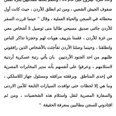
صفوف الجيش الشعبي ، ومن ثم انطلق للأردن ، حيث كانت أول
محطاته في السجن والحياة العملية ، وقال ” حينما قررت السفر
للأردن جائنى صديق مسيحي طالبا منى توصيل 3 أشخاص معي
من غزة للأردن ، فقمنا بتزييف هويات لهم وحجزنا تذاكر للباص
وانطلقنا ، وحينما وصلنا الأردن تفأجئت بالأشخاص الذين رافقوني
طلبهم من احد الجنود الأردنيين بان يأتي رتبة عسكرية أردنية
لاستلامهم ، وعرفوا على أنفسهم بأنه مدير المخابرات المصرية
في إحدى المناطق وبرفقته مرافقه ومسئول جهاز اللاسلكي ،
وما هي إلا لحظات حتى توافدت السيارات التابعة للأمن الاردنى
والسفارة المصرية لنقل واستلام هذه الشخصيات ، ومن ثم
اقتادوني للسجن مطالبين بمعرفة الحقيقة “