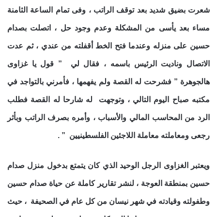
شعرت بضيق شديد بعد توقف الراتب ، وفى تمام الساعة الثامنة
مساء بعد يأسى من المشكلة وعدم وجود حل ، اتصلت بصدام
حسين على منزله وعندما فتح الخط أقفلته من عندي ، ثم عدت
الاتصال وناديت الرئيس باسمه ، فقال لي ” قول يا غزاوى
هالجوهرة ” فشرحت له القصة ولم يفهمها ، فأمرني بالتواجد في
مكتبه صباح اليوم التالي ، وتوجهت له شارحا له القصة فطلب
الرد من المحاسب المالي والأسباب ، وأمره بصرف الراتب وبأثر
رجعى ومعاملته معاملة اللاجئين الفلسطينيين ” .
ويعتبر الغزاوى الرجل الوحيد الذي كان يتمتع بدخول منزل صدام
حسين بمنطقة العوجة ، لنشر تقارير كاملة عن حياة صدام حسين
وطفولته وقيادته في شهر نيسان من كل عام في الصحيفة ، حيث