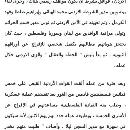
الاردن ، فوافق بشرط أن يكون موظف رسمي هناك ، وجرى لقاء
بينه وبين مدير الشرطة الاردنى محمد الهبائى وإبراهيم ظاظا وفهد
الكرمل ، وتم تعيينه في الأمن الاردنى ثم تولى مدير قسم الجرائم
وتولى مراقبة الوافدين من لبنان وسوريا وفلسطين ، حيث كان
يحتجز هوياتهم مطالبهم بكفيل شخصي للإفراج عن أوراقهم
الثبوتية ، ثم بدأ بلبس ” الحطة والعقال ” والزى الاردنى خلال
عمله .
وبعد فترة من عمله ألقت القوات الأردنية القبض على خمس
فدائيين فلسطينيين قادمين من الغور بعد تنفيذهم عملية عسكرية
، وطلب منه القيادة الفلسطينية مساعدتهم في الإفراج عن
الأسرى الخمسة ، وبطبيعة عمله حدد لهم يوم الاثنين لأنه سيكون
في سهرة مع مدير السجن ليلا ، وأضاف ” طلبت منهم مخدر