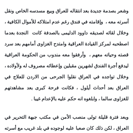
وشعر بصدمة جديدة بعد انتقاله للعراق وبيع مسدسه الخاص ونقل
أسرته معه ، وإقامته في فندق رغم عدم امتلاكه للأموال الكافية ،
وخلال لقائه لصديقه داوود الدليمى بالصدفة كانت النجدة بعدما
اصطحبه لمركز القيادة العراقية وامتدح الغزاوى أمامهم بعد سرد
قصته وحياته معهم ، وأرفقوا معه مندوب من الحكومة العراقية
ليدفع أجرة الفندق لشهرين مقبلين وإعطائه مصروف له ولأولاده ،
وخلال تواجده في العراق نقلوا الجرحى من الاردن للعلاج في
العراق بعد أحداث أيلول ، فكانت فرحة كبرى بعد مشاهدتهم
للغزاوى سالما ، وابلغوه انه حكم عليه بالإعدام غيبا .
وبعد فترة قليلة تولى منصب الأمن في مكتب جبهة التحرير في
العراق ، لكن ذلك كان صعبا عليه لوجوده في بلد غريب مع أسرته