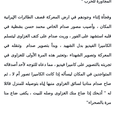
المجاورة للحرب “
وفجأة إثناء وجودهم في ارض المعركة قصف الطائرات الإيرانية
المكان ، وأصيب مصور صدام الخاص محمد حسن بشظية في
قلبه استشهد على الفور ، وربت صدام على كتف الغزاوى ليتسلم
الكاميرا الفيديو بدل الشهيد ، وبدأ بتصوير صدام وتنقله في
المعركة وتصوير الشهداء ،وتعتبر هذه المرة الأولى للغزاوى في
تجربته بالتصوير على كاميرا فيديو ، مما دعاه للتوجه لأحد أصدقائه
المتواجدين في المكان ليسأله إذا كانت الكاميرا تصور أم لا ، ثم
صاح صدام مناديا لسائق الغزاوى منبها إياه بتوصيله للمنزل قائلا
له ” أذبحك إذا ضاع منك الغزاوى وصله للبيت ، يكفى ضاع منا
مرة بالصحراء”