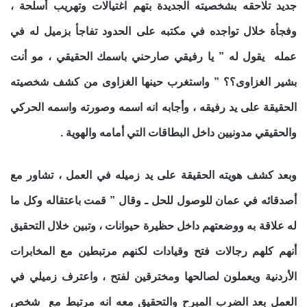
جديد تلاحقه بشخصيته الجديدة بتهم اغتيالات وتهريب أسلحة ،
وفجأة خلال تواجده في مكتبه على الحدود تفاجأ بزميل له في
عمله يقول له ” يا رفيقي صارحني باسمك الحقيقي ، مو أنت
بشير الغزاوى؟؟ ” واستغرب حينها الغزاوى من كشف شخصيته
الحقيقة على يد رفيقه ، وأجابه انه اسمه وصورته واسمه الحركي
والحقيقي مدونيين داخل البطاقات التي أمامه والهوية .
وبعد كشف هويته الحقيقة على يد زميله في العمل ، تشاور مع
أصدقائه في عمان للوصول للحل ـ وقال ” قمت باعتقاله وكل ما
له علاقة به ووضعتهم داخل حظيرة حيوانات ، وتبين خلال التحقيق
أنهم كلهم رجالات فتح وقيادات لكنهم مرتبطين مع المخابرات
الأردنية ويعملون لصالحها ومخترقين لفتح ، واعترف زميلي في
العمل بعد الضرب المبرح والتحقيق معه انه مرتبط مع شخص