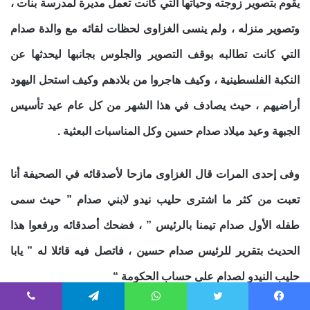
يقوم بتصوير زوجته وحياتها التي كانت تعمل مديرة لمدرسة بنات ،
وتصوير منزله ، ولم ينسى الغزاوى لحظات لقائه مع والدة صدام
التي كانت تطالبه بوقف التصوير والجلوس بجانبها ليحدثها عن
النكبة الفلسطينية ، وكيف هاجروا من بلادهم وكيف استحل اليهود
أراضيهم ، حيث يصادف في هذا الشهر من كل عام عيد تأسيس
الجبهة وعيد ميلاد صدام حسين وكل المناسبات البعثية .
وفى إحدى المرات قال الغزاوى مازحا لأصدقائه في الصحيفة أنا
تعبت من كثر ما اشترى حليب نيدو لابني صدام ” حيث سمى
طفله الأول صدام تيمنا بالرئيس ” ، فضحك أصدقائه ورفعوا هذا
الحديث بتقرير للرئيس صدام حسين ، فاتصل فيه قائلا له ” يابا
حليب النيدو لصدام على حساب الحكومة “
فيسبوك
تويتر
واتساب
تيلقرام
ڤايبر