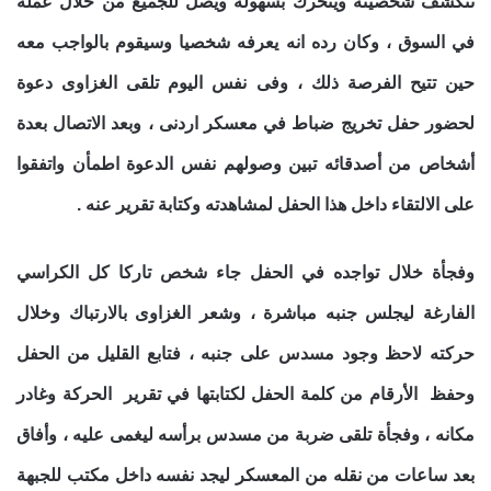
تنكشف شخصيته ويتحرك بسهولة ويصل للجميع من خلال عمله
في السوق ، وكان رده انه يعرفه شخصيا وسيقوم بالواجب معه
حين تتيح الفرصة ذلك ، وفى نفس اليوم تلقى الغزاوى دعوة
لحضور حفل تخريج ضباط في معسكر اردنى ، وبعد الاتصال بعدة
أشخاص من أصدقائه تبين وصولهم نفس الدعوة اطمأن واتفقوا
على الالتقاء داخل هذا الحفل لمشاهدته وكتابة تقرير عنه .
وفجأة خلال تواجده في الحفل جاء شخص تاركا كل الكراسي
الفارغة ليجلس جنبه مباشرة ، وشعر الغزاوى بالارتباك وخلال
حركته لاحظ وجود مسدس على جنبه ، فتابع القليل من الحفل
وحفظ الأرقام من كلمة الحفل لكتابتها في تقرير الحركة وغادر
مكانه ، وفجأة تلقى ضربة من مسدس برأسه ليغمى عليه ، وأفاق
بعد ساعات من نقله من المعسكر ليجد نفسه داخل مكتب للجبهة