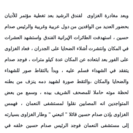
وبعد مغادرة الغزاوى لفندق الرشيد بعد تغطية مؤتمر للأديان
بحضور العديد من الوافدين من دول عربية وغربية والرئيس صدام
حسين ، استهدفت الطائرات الإيرانية الفندق واستشهد العشرات
في المكان وانتشرت أشلاء الضحايا على الجدران ، فعاد الغزاوى
على الفور بعد ابتعاده عن المكان عدة كيلو مترات ، فوجد صدام
يتفقد في الشهداء فسلم عليه ، وبدأ بالتقاط صور للشهداء
والضحايا والمكان ،والتقط صورة لشهيد دمه ينزف من بطنه
لحظة موته حاملا للمصحف الشريف بيده ، وسمع من بعض
المتواجدين انه المصابين نقلوا لمستشفى النعمان ، فهمس
الغزاوى بإذن صدام حسين قائلا ” اتبعني ” وطار الغزاوى بسيارته
إلى مستشفى النعمان فوجد الرئيس صدام حسين خلفه في