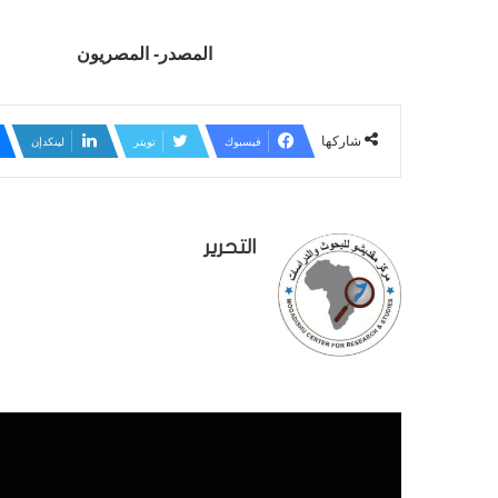
المصدر- المصريون
شاركها
فيسبوك
تويتر
لينكدإن
التحرير