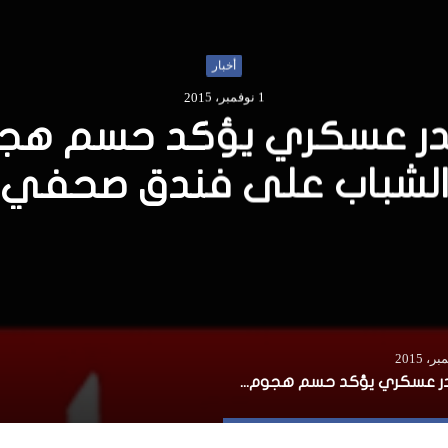
أخبار
11 يوليو، 2016
يل الخسائر الناجمة عن ه
قاعدة “لانتابورو”
مصدر عسكري يؤكد حسم هجوم الشباب على فندق صحفي