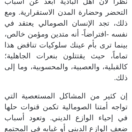
نظراً لأن أهل البادية أبعد عن أسباب
التحضر وحضارة المدن الاستقرارية. ومع
ذلك، تجد الإنسان الصومالي يعتقد في
نفسه -افتراضاً- أنه متدين ومؤمن خالص،
بينما ترى بأم عينك سلوكيات تناقض هذا
تماماً، حيث يقتتلون بنعرات الجاهلية؛
كالقبلية، والعصبية، والمحسوبية، وما إلى
ذلك.
​إن كثير من المشاكل المستعصية التي
تواجه أمتنا الصومالية تكمن قنوات حلها
في إحياء الوازع الديني. وتعود أسباب
ضعف الوازع الديني أو غيابه في المجتمع