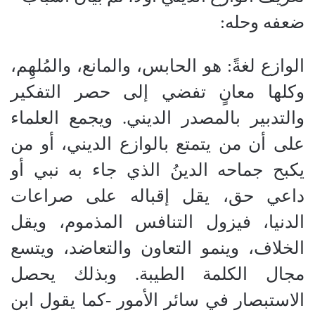
ضعفه وحله:
​الوازع لغةً: هو الحابس، والمانع، والمُلهِم،
وكلها معانٍ تفضي إلى حصر التفكير
والتدبير بالمصدر الديني. ويجمع العلماء
على أن من يتمتع بالوازع الديني، أو من
يكبح جماحه الدينُ الذي جاء به نبي أو
داعي حق، يقل إقباله على صراعات
الدنيا، فيزول التنافس المذموم، ويقل
الخلاف، وينمو التعاون والتعاضد، ويتسع
مجال الكلمة الطيبة. وبذلك يحصل
الاستبصار في سائر الأمور -كما يقول ابن