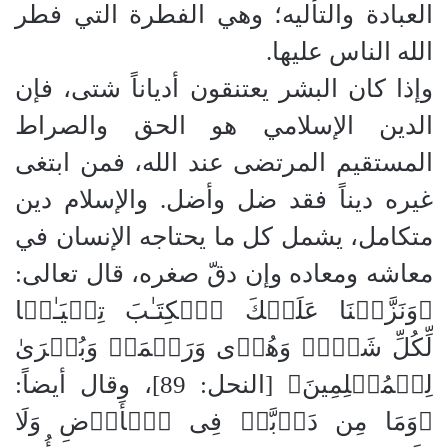
العبادة والتأليه؛ وهي الفطرة التي فطر
الله الناس عليها.
​وإذا كان البشر يعتنقون أدياناً شتى، فإن
الدين الإسلامي هو الحق والصراط
المستقيم المرتضى عند الله، فمن ابتغى
غيره ديناً فقد ضل وأضل. والإسلام دين
متكامل، يشمل كل ما يحتاجه الإنسان في
معاشه ومعاده وإن دقّ صغره، قال تعالى:
﴿وَنَزَّلۡنَا عَلَیۡكَ ٱلۡكِتَـٰبَ تِبۡیَـٰنࣰا
لِّكُلِّ شَیۡءࣲ وَهُدࣰى وَرَحۡمَةࣰ وَبُشۡرَىٰ
لِلۡمُسۡلِمِینَ﴾ [النحل: 89]، وقال أيضاً:
﴿وَمَا مِن دَاۤبَّةࣲ فِی ٱلۡأَرۡضِ وَلَا