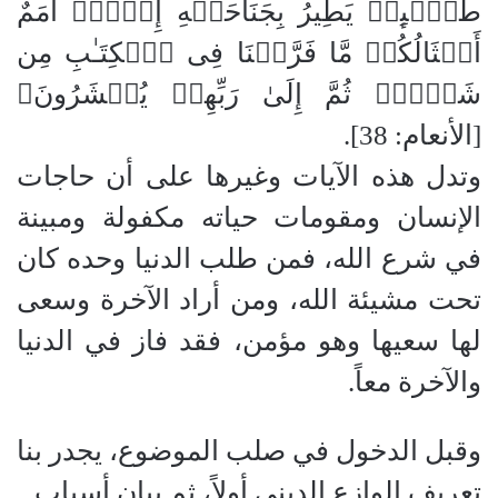
طَـٰۤىِٕرࣲ یَطِیرُ بِجَنَاحَیۡهِ إِلَّاۤ أُمَمٌ
أَمۡثَالُكُمۚ مَّا فَرَّطۡنَا فِی ٱلۡكِتَـٰبِ مِن
شَیۡءࣲۚ ثُمَّ إِلَىٰ رَبِّهِمۡ یُحۡشَرُونَ﴾
[الأنعام: 38].
​وتدل هذه الآيات وغيرها على أن حاجات
الإنسان ومقومات حياته مكفولة ومبينة
في شرع الله، فمن طلب الدنيا وحده كان
تحت مشيئة الله، ومن أراد الآخرة وسعى
لها سعيها وهو مؤمن، فقد فاز في الدنيا
والآخرة معاً.
​وقبل الدخول في صلب الموضوع، يجدر بنا
تعريف الوازع الديني أولاً، ثم بيان أسباب