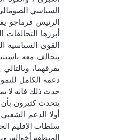
السياسي الصومالي
الرئيس فرماجو يفت
أبرزها التحالفات ا
القوى السياسية ا
يتحالف معه باستثن
يفرقهما، وبالتالي
دعمه الكامل للنموذج
حدث ذلك فانه لا ي
يتحدث كثيرون بأن 
أولا الدعم الشعبي 
سلطات الاقليم الج
المنطقة أخواله، وي