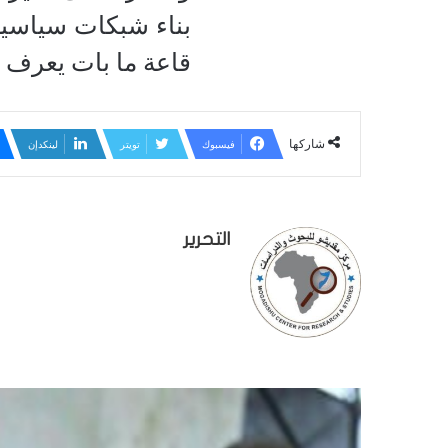
بناء شبكات سياسية 
قاعة ما بات يعرف ب
شاركها
فيسبوك
تويتر
لينكدإن
التحرير