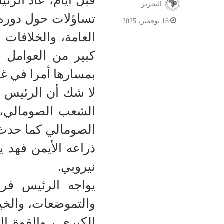
التحرير
تساؤلات حول دوره 
16 نوفمبر، 2025
العامة، والخلافات
كبير من العوامل و
بمسارها أمرا في غا
لا شك أن الرئيس ف
الشعب الصومالي، ل
ذراعه الأيمن فهد 
نيروبي.
يواجه الرئيس فر
والتموضعات، والخي
الكبرى ، والقوة ا