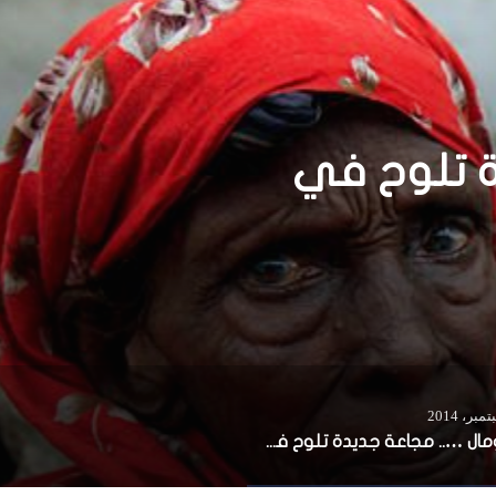
أخبار
7 يناير، 2019
 طرد مبعوث الأمم المتحدة
ال…..خطوة شجاعة أم مغ
سياسية ؟
الصومال ….. مجاعة جديدة تلوح في الأفق