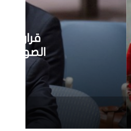
 في
امرة