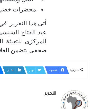
-محضرات خضر وفواكه بقي
أتى هذا التقرير في
عبد الفتاح السيس
المركزى للتعبئة ا
صحفى يتضمن العلاق
شاركها
فيسبوك
تويتر
لينكدإن
التحرير