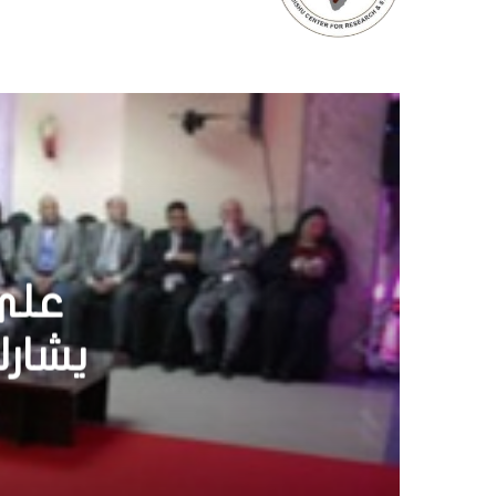
هيئة
ال