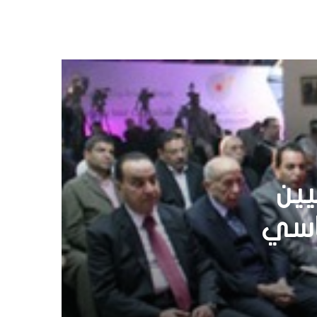
لاب
ل