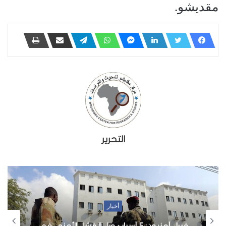
مقديشو.
التحرير
أخبار